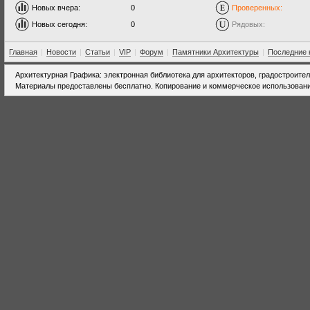
Новых вчера:
0
Проверенных:
Новых сегодня:
0
Рядовых:
Главная
|
Новости
|
Статьи
|
VIP
|
Форум
|
Памятники Архитектуры
|
Последние 
Архитектурная Графика: электронная библиотека для архитекторов, градостроите
Материалы предоставлены бесплатно. Копирование и коммерческое использовани