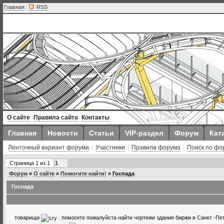
Главная
|
RSS
О сайте
Правила сайта
Контакты
Главная
Новости
Статьи
VIP-раздел
Форум
Кат
Ленточный вариант форума
|
Участники
|
Правила форума
|
Поиск по фо
Страница
1
из
1
1
Форум
»
О сайте
»
Помогите найти!
»
Госпада
Госпада
товарищи
. помогите пожалуйста найти чертежи здание биржи в Санкт -Пет