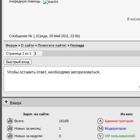
очередную помощь .
В после
Сообщение №
1
(Среда, 18 Май 2011, 22:00)
Форум
»
О сайте
»
Помогите найти!
»
Госпада
Страница
1
из
1
1
Чтобы оставить ответ, необходимо авторизоваться.
Вверх
Зарег. на сайте:
Из них:
Всего:
16168
Администраторов:
Новых за месяц:
1
Модераторов:
Новых за неделю:
0
VIP пользователей: