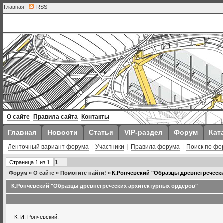
Главная
|
RSS
О сайте
Правила сайта
Контакты
Главная
Новости
Статьи
VIP-раздел
Форум
Кат
Ленточный вариант форума
|
Участники
|
Правила форума
|
Поиск по фо
Страница
1
из
1
1
Форум
»
О сайте
»
Помогите найти!
»
К.Рончевский "Образцы древнегреческ
К.Рончевский "Образцы древнегреческих архитектурных ордеров"
К. И. Рончевский,