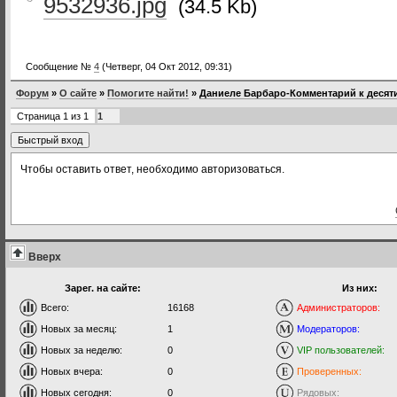
9532936.jpg
(34.5 Kb)
Сообщение №
4
(Четверг, 04 Окт 2012, 09:31)
Форум
»
О сайте
»
Помогите найти!
»
Даниеле Барбаро-Комментарий к десяти
Страница
1
из
1
1
Чтобы оставить ответ, необходимо авторизоваться.
Вверх
Зарег. на сайте:
Из них:
Всего:
16168
Администраторов:
Новых за месяц:
1
Модераторов:
Новых за неделю:
0
VIP пользователей:
Новых вчера:
0
Проверенных:
Новых сегодня:
0
Рядовых: