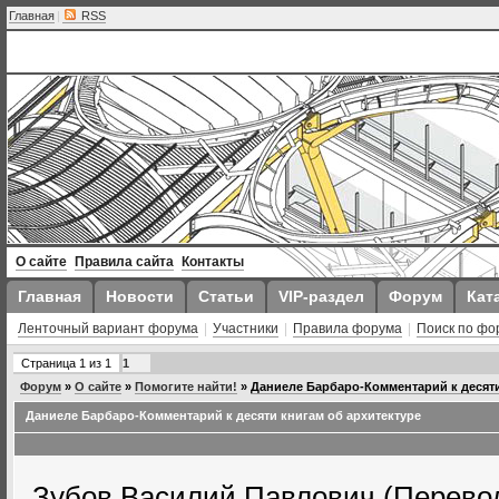
Главная
|
RSS
О сайте
Правила сайта
Контакты
Главная
Новости
Статьи
VIP-раздел
Форум
Кат
Ленточный вариант форума
|
Участники
|
Правила форума
|
Поиск по фо
Страница
1
из
1
1
Форум
»
О сайте
»
Помогите найти!
»
Даниеле Барбаро-Комментарий к десяти
Даниеле Барбаро-Комментарий к десяти книгам об архитектуре
Зубов Василий Павлович (Перевод