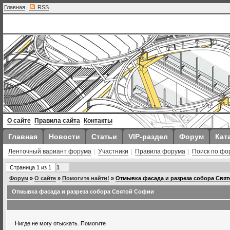
Главная
|
RSS
О сайте
Правила сайта
Контакты
Главная
Новости
Статьи
VIP-раздел
Форум
Кат
Ленточный вариант форума
|
Участники
|
Правила форума
|
Поиск по фо
Страница
1
из
1
1
Форум
»
О сайте
»
Помогите найти!
»
Отмывка фасада и разреза собора Свя
Отмывка фасада и разреза собора Святой Софии
Нигде не могу отыскать. Помогите