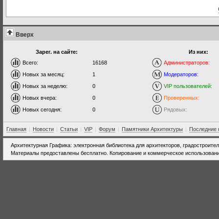
Вверх
Зарег. на сайте:
Из них:
Всего:
16168
Администраторов:
Новых за месяц:
1
Модераторов:
Новых за неделю:
0
VIP пользователей:
Новых вчера:
0
Проверенных:
Новых сегодня:
0
Рядовых:
Главная
|
Новости
|
Статьи
|
VIP
|
Форум
|
Памятники Архитектуры
|
Последние 
Архитектурная Графика: электронная библиотека для архитекторов, градостроите
Материалы предоставлены бесплатно. Копирование и коммерческое использовани