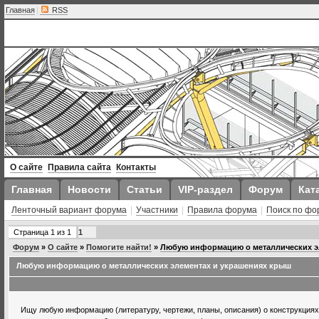
Главная
|
RSS
О сайте
Правила сайта
Контакты
Главная
Новости
Статьи
VIP-раздел
Форум
Кат
Ленточный вариант форума
|
Участники
|
Правила форума
|
Поиск по фо
Страница
1
из
1
1
Форум
»
О сайте
»
Помогите найти!
»
Любую информацию о металлических э
Любую информацию о металлических элементах и украшениях крыш
Ищу любую информацию (литературу, чертежи, планы, описания) о конструкциях