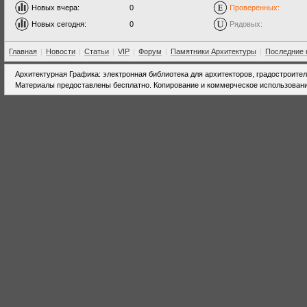
Новых вчера:
0
Проверенных:
Новых сегодня:
0
Рядовых:
Главная
|
Новости
|
Статьи
|
VIP
|
Форум
|
Памятники Архитектуры
|
Последние 
Архитектурная Графика: электронная библиотека для архитекторов, градостроите
Материалы предоставлены бесплатно. Копирование и коммерческое использовани