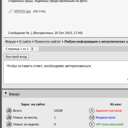
старинных крыш, подобных представленным на фото.
5052311.jpg
(261.0 Kb)
Сообщение №
1
(Воскресенье, 20 Окт 2013, 17:49)
Форум
»
О сайте
»
Помогите найти!
»
Любую информацию о металлических э
Страница
1
из
1
1
Чтобы оставить ответ, необходимо авторизоваться.
Вверх
Зарег. на сайте:
Из них:
Всего:
16168
Администраторов:
Новых за месяц:
1
Модераторов:
Новых за неделю:
0
VIP пользователей: