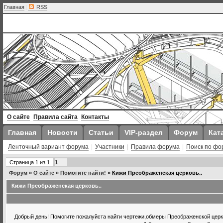
Главная
|
RSS
О сайте
Правила сайта
Контакты
Главная
Новости
Статьи
VIP-раздел
Форум
Кат
Ленточный вариант форума
|
Участники
|
Правила форума
|
Поиск по фо
Страница
1
из
1
1
Форум
»
О сайте
»
Помогите найти!
»
Кижи Преображенская церковь..
Кижи Преображенская церковь..
Добрый день! Помогите пожалуйста найти чертежи,обмеры Преображенской церкв