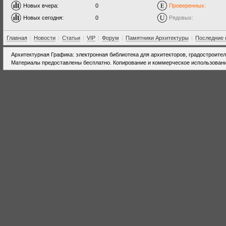
Новых вчера:
0
Проверенных:
Новых сегодня:
0
Рядовых:
Главная
|
Новости
|
Статьи
|
VIP
|
Форум
|
Памятники Архитектуры
|
Последние 
Архитектурная Графика: электронная библиотека для архитекторов, градостроите
Материалы предоставлены бесплатно. Копирование и коммерческое использовани