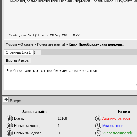
ничего нет, только некачественные сканы чертежей Ополовникова. Выручайте, оч
Сообщение №
1
(Четверг, 26 Мар 2015, 10:27)
Форум
»
О сайте
»
Помогите найти!
»
Кижи Преображенская церковь..
Страница
1
из
1
1
Чтобы оставить ответ, необходимо авторизоваться.
Вверх
Зарег. на сайте:
Из них:
Всего:
16168
Администраторов:
Новых за месяц:
1
Модераторов:
Новых за неделю:
0
VIP пользователей: