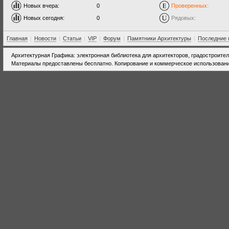
Новых вчера:
0
Проверенных:
Новых сегодня:
0
Рядовых:
Главная
|
Новости
|
Статьи
|
VIP
|
Форум
|
Памятники Архитектуры
|
Последние 
Архитектурная Графика: электронная библиотека для архитекторов, градостроите
Материалы предоставлены бесплатно. Копирование и коммерческое использовани