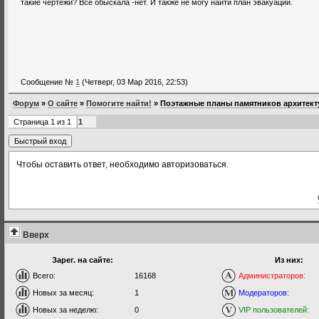
такие чертежи? Все обыскала -нет. И также не могу найти план эвакуации.
Сообщение №
1
(Четверг, 03 Мар 2016, 22:53)
Форум
»
О сайте
»
Помогите найти!
»
Поэтажные планы памятников архитек
Страница
1
из
1
1
Чтобы оставить ответ, необходимо авторизоваться.
Вверх
Зарег. на сайте:
Из них:
Всего:
16168
Администраторов:
Новых за месяц:
1
Модераторов:
Новых за неделю:
0
VIP пользователей: