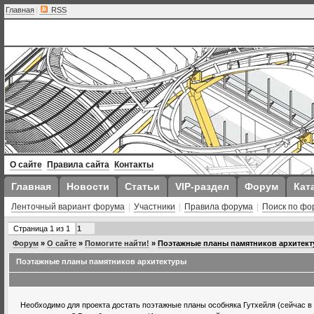
Главная
|
RSS
О сайте
Правила сайта
Контакты
Главная
Новости
Статьи
VIP-раздел
Форум
Кат
Ленточный вариант форума
|
Участники
|
Правила форума
|
Поиск по фо
Страница
1
из
1
1
Форум
»
О сайте
»
Помогите найти!
»
Поэтажные планы памятников архитек
Поэтажные планы памятников архитектуры
Необходимо для проекта достать поэтажные планы особняка Гутхейля (сейчас в 