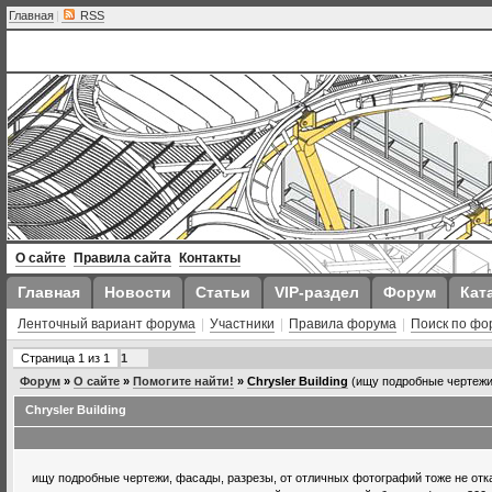
Главная
|
RSS
О сайте
Правила сайта
Контакты
Главная
Новости
Статьи
VIP-раздел
Форум
Кат
Ленточный вариант форума
|
Участники
|
Правила форума
|
Поиск по фо
Страница
1
из
1
1
Форум
»
О сайте
»
Помогите найти!
»
Chrysler Building
(ищу подробные чертежи
Chrysler Building
ищу подробные чертежи, фасады, разрезы, от отличных фотографий тоже не отк