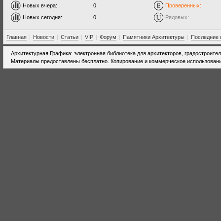
Новых вчера:
0
Проверенных:
Новых сегодня:
0
Рядовых:
Главная
|
Новости
|
Статьи
|
VIP
|
Форум
|
Памятники Архитектуры
|
Последние 
Архитектурная Графика: электронная библиотека для архитекторов, градостроите
Материалы предоставлены бесплатно. Копирование и коммерческое использовани