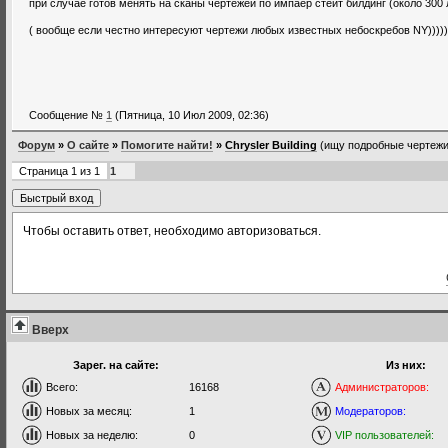
при случае готов менять на сканы чертежей по импаер стейт билдинг (около 300 л
( вообще если честно интересуют чертежи любых известных небоскребов NY)))))
Сообщение №
1
(Пятница, 10 Июл 2009, 02:36)
Форум
»
О сайте
»
Помогите найти!
»
Chrysler Building
(ищу подробные чертежи
Страница
1
из
1
1
Чтобы оставить ответ, необходимо авторизоваться.
Вверх
Зарег. на сайте:
Из них:
Всего:
16168
Администраторов:
Новых за месяц:
1
Модераторов:
Новых за неделю:
0
VIP пользователей: