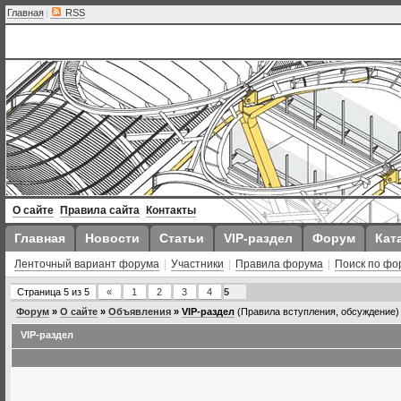
Главная
|
RSS
О сайте
Правила сайта
Контакты
Главная
Новости
Статьи
VIP-раздел
Форум
Кат
Ленточный вариант форума
|
Участники
|
Правила форума
|
Поиск по фо
Страница
5
из
5
«
1
2
3
4
5
Форум
»
О сайте
»
Объявления
»
VIP-раздел
(Правила вступления, обсуждение)
VIP-раздел