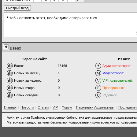
Чтобы оставить ответ, необходимо авторизоваться.
Вверх
Зарег. на сайте:
Из них:
Всего:
16168
Администраторов:
Новых за месяц:
1
Модераторов:
Новых за неделю:
0
VIP пользователей:
Новых вчера:
0
Проверенных:
Новых сегодня:
0
Рядовых:
Главная
|
Новости
|
Статьи
|
VIP
|
Форум
|
Памятники Архитектуры
|
Последние 
Архитектурная Графика: электронная библиотека для архитекторов, градостроите
Материалы предоставлены бесплатно. Копирование и коммерческое использовани