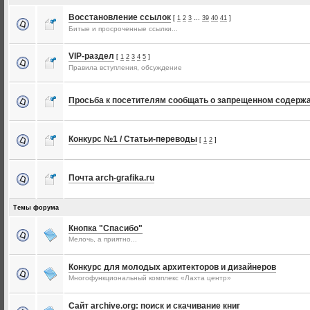
Восстановление ссылок
[
1
2
3
…
39
40
41
]
Битые и просроченные ссылки...
VIP-раздел
[
1
2
3
4
5
]
Правила вступления, обсуждение
Просьба к посетителям сообщать о запрещенном содерж
Конкурс №1 / Статьи-переводы
[
1
2
]
Почта arch-grafika.ru
Темы форума
Кнопка "Спасибо"
Мелочь, а приятно...
Конкурс для молодых архитекторов и дизайнеров
Многофункциональный комплекс «Лахта центр»
Сайт archive.org: поиск и скачивание книг