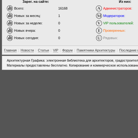
Зарег. на сайте:
Из них:
Всего:
16168
Администраторов:
Новых за месяц:
1
Модераторов:
Новых за неделю:
0
VIP пользователей:
Новых вчера:
0
Проверенных:
Новых сегодня:
0
Рядовых:
Главная
|
Новости
|
Статьи
|
VIP
|
Форум
|
Памятники Архитектуры
|
Последние 
Архитектурная Графика: электронная библиотека для архитекторов, градостроите
Материалы предоставлены бесплатно. Копирование и коммерческое использовани