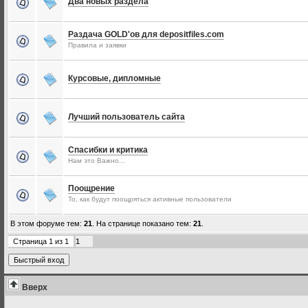
Два новых раздела
Раздача GOLD'ов для depositfiles.com
Правила и заявки
Курсовые, дипломные
Лучший пользователь сайта
Спасибки и критика
Нам это Важно...
Поощрение
То, как будут поощряться активные пользователи
В этом форуме тем:
21
. На странице показано тем:
21
.
Страница
1
из
1
1
Вверх