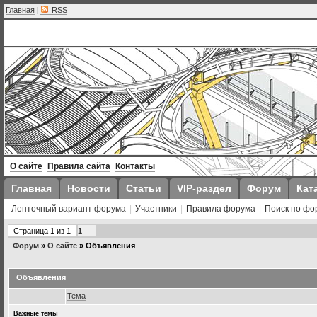
Главная
|
RSS
О сайте
Правила сайта
Контакты
Главная
Новости
Статьи
VIP-раздел
Форум
Кат
Ленточный вариант форума
|
Участники
|
Правила форума
|
Поиск по фо
Страница
1
из
1
1
Форум
»
О сайте
»
Объявления
Объявления
Тема
Важные темы