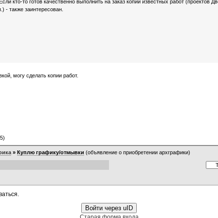
 Если кто-то готов качественно выполнить на заказ копии известных работ (проектов Д
) - также заинтересован.
кой, могу сделать копии работ.
5)
фика
»
Куплю графику/отмывки
(объявление о приобретении архграфики)
ваться.
Войти через uID
Старая форма входа