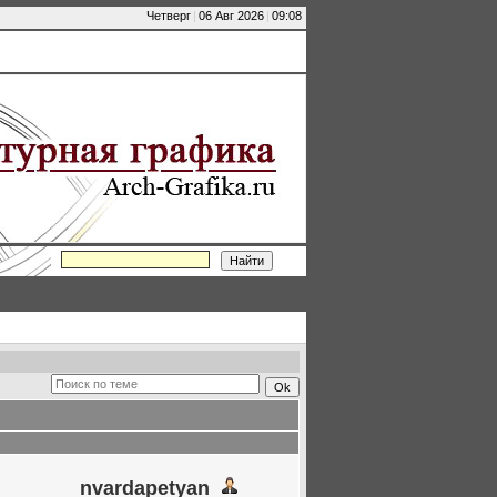
Четверг
|
06 Авг 2026
|
09:08
nvardapetyan