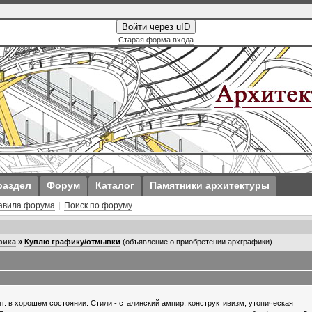
Войти через uID
Старая форма входа
раздел
Форум
Каталог
Памятники архитектуры
авила форума
|
Поиск по форуму
фика
»
Куплю графику/отмывки
(объявление о приобретении архграфики)
г. в хорошем состоянии. Стили - сталинский ампир, конструктивизм, утопическая