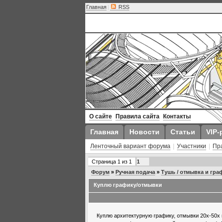
Главная
|
RSS
О сайте
Правила сайта
Контакты
Главная
Новости
Статьи
VIP-
Ленточный вариант форума
|
Участники
|
Пр
Страница
1
из
1
1
Форум
»
Ручная подача
»
Тушь / отмывка и гра
Куплю графику/отмывки
Куплю архитектурную графику, отмывки 20х-50х г