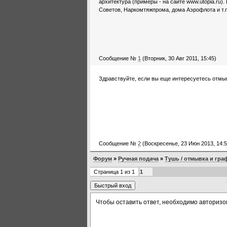
архитектура (примеры - на сайте www.utopia.ru).
Советов, Наркомтяжпрома, дома Аэрофлота и т.п.
Сообщение №
1
(Вторник, 30 Авг 2011, 15:45)
Здравствуйте, если вы еще интересуетесь отмыв
Сообщение №
2
(Воскресенье, 23 Июн 2013, 14:5
Форум
»
Ручная подача
»
Тушь / отмывка и гра
Страница
1
из
1
1
Чтобы оставить ответ, необходимо авторизо