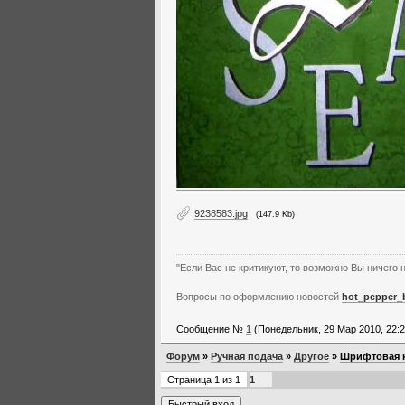
9238583.jpg
(147.9 Kb)
"Если Вас не критикуют, то возможно Вы ничего н
Вопросы по оформлению новостей
hot_pepper_
Сообщение №
1
(Понедельник, 29 Мар 2010, 22:2
Форум
»
Ручная подача
»
Другое
»
Шрифтовая 
Страница
1
из
1
1