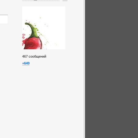
467
сообщений
+649