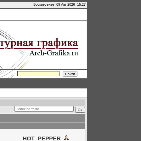
Воскресенье
|
09 Авг 2026
|
15:27
HOT_PEPPER