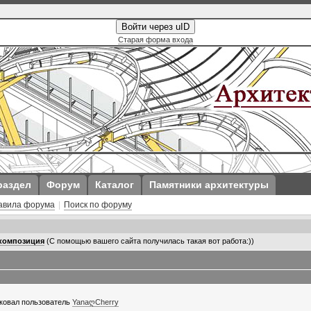
Войти через uID
Старая форма входа
раздел
Форум
Каталог
Памятники архитектуры
авила форума
|
Поиск по форуму
композиция
(С помощью вашего сайта получилась такая вот работа:))
иковал пользователь
YanaღCherry