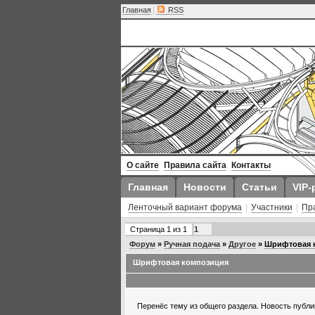
Главная
|
RSS
О сайте
Правила сайта
Контакты
Главная
Новости
Статьи
VIP-
Ленточный вариант форума
|
Участники
|
Пр
Страница
1
из
1
1
Форум
»
Ручная подача
»
Другое
»
Шрифтовая 
Шрифтовая композиция
Перенёс тему из общего раздела. Новость публ