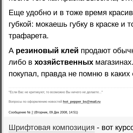
Еще удобно и в тоже время краси
губкой: мокаешь губку в краске и
трафарета.
А
резиновый клей
продают обыч
либо в
хозяйственных
магазинах.
покупал, правда не помню в каких 
"Если Вас не критикуют, то возможно Вы ничего не делаете..."
Вопросы по оформлению новостей
hot_pepper_bs@mail.ru
Сообщение №
2
(Вторник, 09 Дек 2008, 14:51)
Шрифтовая композиция
- вот курс