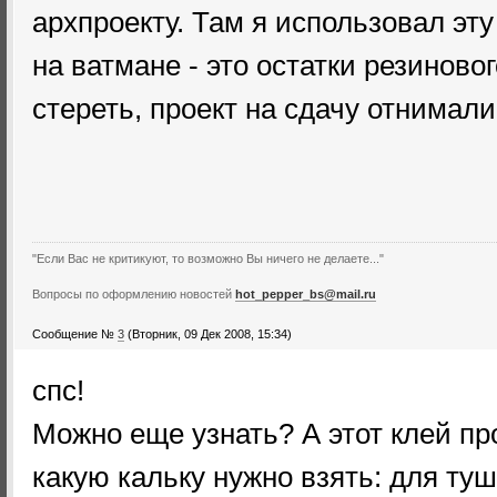
архпроекту. Там я использовал эт
на ватмане - это остатки резиновог
стереть, проект на сдачу отнимал
"Если Вас не критикуют, то возможно Вы ничего не делаете..."
Вопросы по оформлению новостей
hot_pepper_bs@mail.ru
Сообщение №
3
(Вторник, 09 Дек 2008, 15:34)
спс!
Можно еще узнать? А этот клей пр
какую кальку нужно взять: для ту