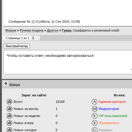
Сообщение №
10
(Суббота, 11 Сен 2010, 13:09)
Форум
»
Ручная подача
»
Другое
»
Гуашь
(трафареты и резиновый клей)
Страница
1
из
1
1
Чтобы оставить ответ, необходимо авторизоваться.
Вверх
Зарег. на сайте:
Из них:
Всего:
16168
Администраторов:
Новых за месяц:
1
Модераторов:
Новых за неделю:
0
VIP пользователей:
Новых вчера:
0
Проверенных:
Новых сегодня:
0
Рядовых: