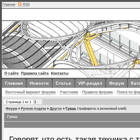
Главная
|
RSS
О сайте
Правила сайта
Контакты
Главная
Новости
Статьи
VIP-раздел
Форум
Кат
Ленточный вариант форума
|
Участники
|
Правила форума
|
Поиск по фо
Страница
1
из
1
1
Форум
»
Ручная подача
»
Другое
»
Гуашь
(трафареты и резиновый клей)
Гуашь
Говорят, что есть такая техника с