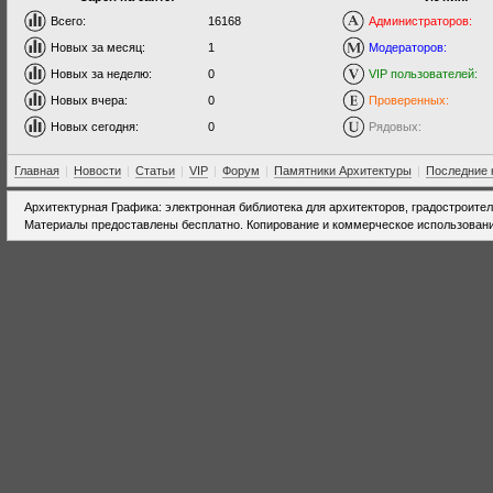
Всего:
16168
Администраторов:
Новых за месяц:
1
Модераторов:
Новых за неделю:
0
VIP пользователей:
Новых вчера:
0
Проверенных:
Новых сегодня:
0
Рядовых:
Главная
|
Новости
|
Статьи
|
VIP
|
Форум
|
Памятники Архитектуры
|
Последние 
Архитектурная Графика: электронная библиотека для архитекторов, градостроите
Материалы предоставлены бесплатно. Копирование и коммерческое использовани