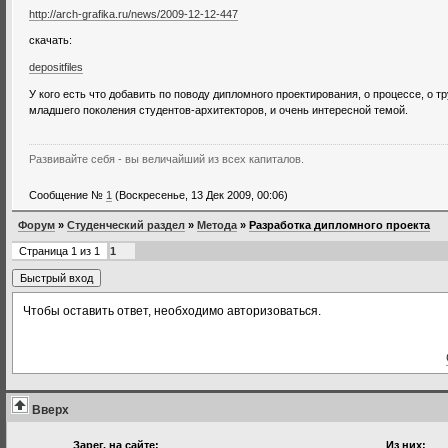
http://arch-grafika.ru/news/2009-12-12-447
скачать:
depositfiles
У кого есть что добавить по поводу дипломного проектирования, о процессе, о т
младшего поколения студентов-архитекторов, и очень интересной темой.
Развивайте себя - вы величайший из всех капиталов.
Сообщение №
1
(Воскресенье, 13 Дек 2009, 00:06)
Форум
»
Студенческий раздел
»
Метода
»
Разработка дипломного проекта
Страница
1
из
1
1
Чтобы оставить ответ, необходимо авторизоваться.
Вверх
Зарег. на сайте:
Из них: