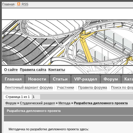
Главная
|
RSS
О сайте
Правила сайта
Контакты
Главная
Новости
Статьи
VIP-раздел
Форум
Кат
Ленточный вариант форума
|
Участники
|
Правила форума
|
Поиск по фо
Страница
1
из
1
1
Форум
»
Студенческий раздел
»
Метода
»
Разработка дипломного проекта
Разработка дипломного проекта
Методичка по разработке дипломного проекта здесь: