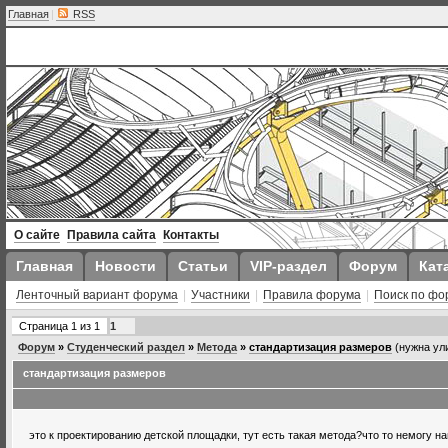
Главная
|
RSS
О сайте
Правила сайта
Контакты
Главная
Новости
Статьи
VIP-раздел
Форум
Кат
Ленточный вариант форума
|
Участники
|
Правила форума
|
Поиск по фо
Страница
1
из
1
1
Форум
»
Студенческий раздел
»
Метода
»
стандартизация размеров
(нужна ул
стандартизация размеров
это к проектированию детской площадки, тут есть такая метода?что то немогу най