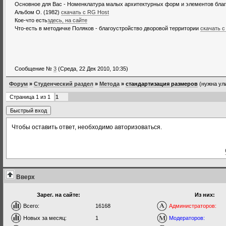
Основное для Вас - Номенклатура малых архитектурных форм и элементов благ
Альбом О. (1982)
скачать с RG Host
Кое-что есть
здесь, на сайте
Что-есть в методичке Поляков - благоустройство дворовой территории
скачать с
Сообщение №
3
(Среда, 22 Дек 2010, 10:35)
Форум
»
Студенческий раздел
»
Метода
»
стандартизация размеров
(нужна ул
Страница
1
из
1
1
Чтобы оставить ответ, необходимо авторизоваться.
Вверх
Зарег. на сайте:
Из них:
Всего:
16168
Администраторов:
Новых за месяц:
1
Модераторов: