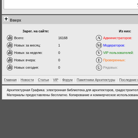
Вверх
Зарег. на сайте:
Из них:
Всего:
16168
Администраторов:
Новых за месяц:
1
Модераторов:
Новых за неделю:
0
VIP пользователей:
Новых вчера:
0
Проверенных:
Новых сегодня:
0
Рядовых:
Главная
|
Новости
|
Статьи
|
VIP
|
Форум
|
Памятники Архитектуры
|
Последние 
Архитектурная Графика: электронная библиотека для архитекторов, градостроите
Материалы предоставлены бесплатно. Копирование и коммерческое использовани