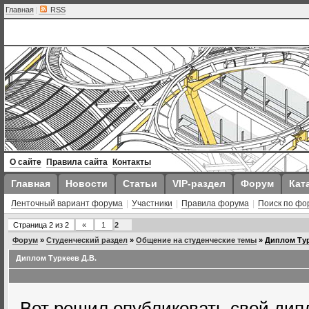
Главная
|
RSS
О сайте
Правила сайта
Контакты
Главная
Новости
Статьи
VIP-раздел
Форум
Кат
Ленточный вариант форума
|
Участники
|
Правила форума
|
Поиск по фо
Страница
2
из
2
«
1
2
Форум
»
Студенческий раздел
»
Общение на студенческие темы
»
Диплом Тур
Диплом Туркеев Д.В.
Вот решил опубликовать свой дип