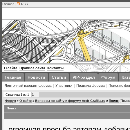
Главная
|
RSS
О сайте
Правила сайта
Контакты
Главная
Новости
Статьи
VIP-раздел
Форум
Кат
Ленточный вариант форума
|
Участники
|
Правила форума
|
Поиск по фо
Страница
1
из
1
1
Форум
»
О сайте
»
Вопросы по сайту и форуму Arch-Grafika.ru
»
Поиск
(Поиск
Поиск
огромная просьба авторам добавит