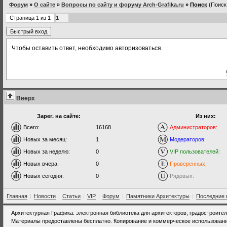
Форум
»
О сайте
»
Вопросы по сайту и форуму Arch-Grafika.ru
»
Поиск
(Поиск
Страница
1
из
1
1
Чтобы оставить ответ, необходимо авторизоваться.
Вверх
Зарег. на сайте:
Из них:
Всего:
16168
Администраторов:
Новых за месяц:
1
Модераторов:
Новых за неделю:
0
VIP пользователей:
Новых вчера:
0
Проверенных:
Новых сегодня:
0
Рядовых:
Главная
|
Новости
|
Статьи
|
VIP
|
Форум
|
Памятники Архитектуры
|
Последние 
Архитектурная Графика: электронная библиотека для архитекторов, градостроите
Материалы предоставлены бесплатно. Копирование и коммерческое использовани