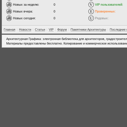
Новых за неделю:
0
VIP пользователей:
Новых вчера:
0
Проверенных:
Новых сегодня:
0
Рядовых:
Главная
|
Новости
|
Статьи
|
VIP
|
Форум
|
Памятники Архитектуры
|
Последние 
Архитектурная Графика: электронная библиотека для архитекторов, градостроите
Материалы предоставлены бесплатно. Копирование и коммерческое использовани