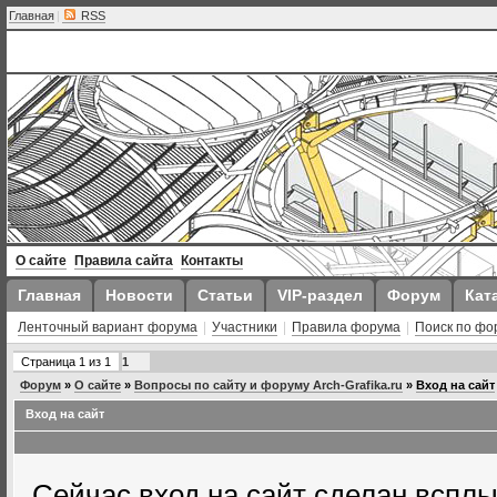
Главная
|
RSS
О сайте
Правила сайта
Контакты
Главная
Новости
Статьи
VIP-раздел
Форум
Кат
Ленточный вариант форума
|
Участники
|
Правила форума
|
Поиск по фо
Страница
1
из
1
1
Форум
»
О сайте
»
Вопросы по сайту и форуму Arch-Grafika.ru
»
Вход на сайт
Вход на сайт
Сейчас вход на сайт сделан всп