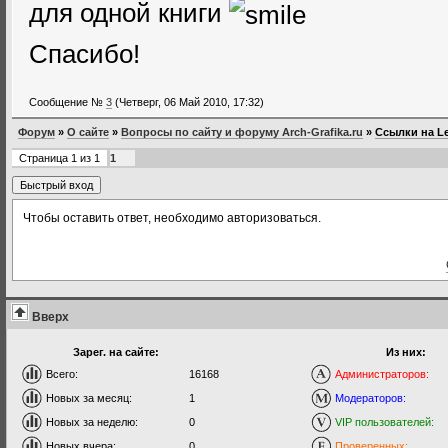
для одной книги
Спасибо!
Сообщение №
3
(Четверг, 06 Май 2010, 17:32)
Форум
»
О сайте
»
Вопросы по сайту и форуму Arch-Grafika.ru
»
Ссылки на Le
Страница
1
из
1
1
Чтобы оставить ответ, необходимо авторизоваться.
Вверх
Зарег. на сайте:
Из них:
Всего:
16168
Администраторов:
Новых за месяц:
1
Модераторов:
Новых за неделю:
0
VIP пользователей:
Новых вчера:
0
Проверенных: