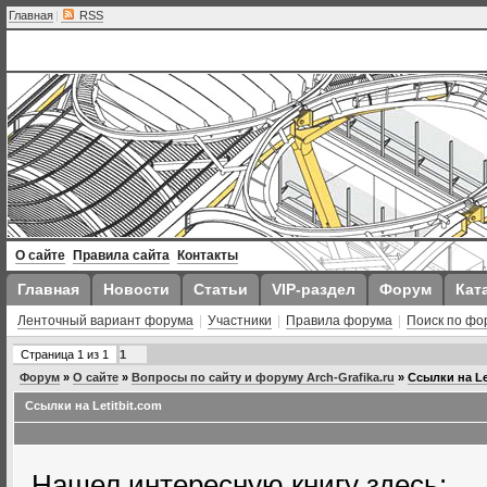
Главная
|
RSS
О сайте
Правила сайта
Контакты
Главная
Новости
Статьи
VIP-раздел
Форум
Кат
Ленточный вариант форума
|
Участники
|
Правила форума
|
Поиск по фо
Страница
1
из
1
1
Форум
»
О сайте
»
Вопросы по сайту и форуму Arch-Grafika.ru
»
Ссылки на Le
Ссылки на Letitbit.com
Нашел интересную книгу здесь: