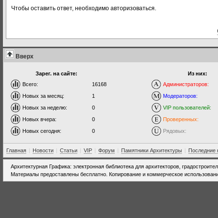
Чтобы оставить ответ, необходимо авторизоваться.
Вверх
Зарег. на сайте:
Из них:
Всего:
16168
Администраторов:
Новых за месяц:
1
Модераторов:
Новых за неделю:
0
VIP пользователей:
Новых вчера:
0
Проверенных:
Новых сегодня:
0
Рядовых:
Главная
|
Новости
|
Статьи
|
VIP
|
Форум
|
Памятники Архитектуры
|
Последние 
Архитектурная Графика: электронная библиотека для архитекторов, градостроите
Материалы предоставлены бесплатно. Копирование и коммерческое использовани