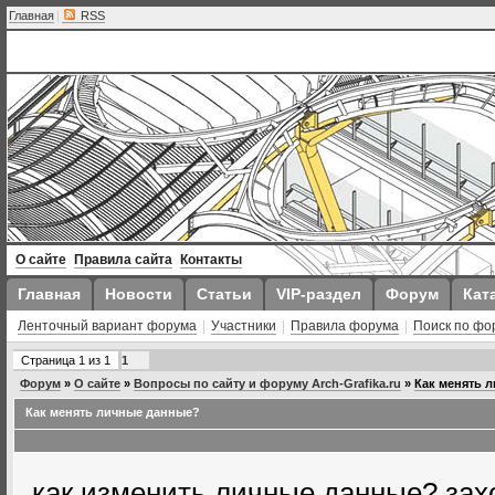
Главная
|
RSS
О сайте
Правила сайта
Контакты
Главная
Новости
Статьи
VIP-раздел
Форум
Кат
Ленточный вариант форума
|
Участники
|
Правила форума
|
Поиск по фо
Страница
1
из
1
1
Форум
»
О сайте
»
Вопросы по сайту и форуму Arch-Grafika.ru
»
Как менять 
Как менять личные данные?
как изменить личные данные? зах