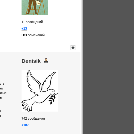
11
сообщений
+13
Нет замечаний
Denisik
оть
на
ытые
им
е
м
742
сообщения
+187