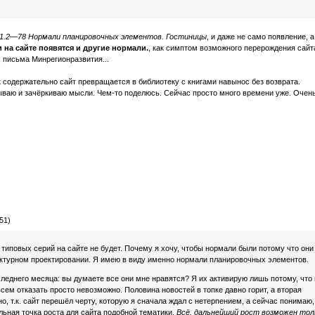
1.2—78 Нормали планировочных элементов. Гостиницы
, и даже не само появление, а
 на сайте появятся и другие нормали.
, как симптом возможного перерождения сайт
 письма Минрегионразвития...
ак содержательно сайт превращается в библиотеку с книгами навынос без возврата.
сываю и зачёркиваю мысли. Чем-то поделюсь. Сейчас просто много времени уже. Очен
51)
иповых серий на сайте не будет. Почему я хочу, чтобы нормали были потому что они
ктурном проектировании. Я имею в виду именно нормали планировочных элементов.
следнего месяца: вы думаете все они мне нравятся? Я их активирую лишь потому, что 
всем отказать просто невозможно. Половина новостей в топке давно горит, а вторая
но, т.к. сайт перешёл черту, которую я сначала ждал с нетерпением, а сейчас понимаю,
льная точка роста для сайта подобной тематики.
Всё, дальнейший рост возможен тол