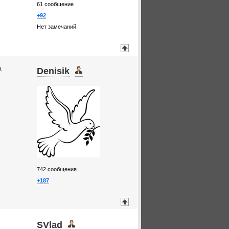
61
сообщение
+92
Нет замечаний
.
Denisik
742
сообщения
+187
SVlad