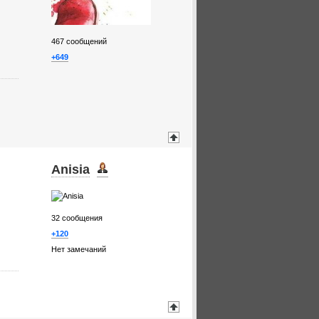
467
сообщений
+649
Anisia
32
сообщения
+120
Нет замечаний