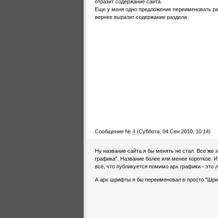
отразит содержание сайта.
Еще у меня одно предложение переименовать ра
вернее выразит содержание раздела
Сообщение №
4
(Суббота, 04 Сен 2010, 10:14)
Ну название сайта я бы менять не стал. Все же
графика". Название более или менее короткое. 
всё, что публикуется помимо арх графики - это 
А арх шрифты я бы переименовал в просто "Шр