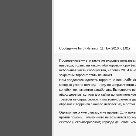
Сообщение №
8
(Четверг, 11 Ноя 2010, 01:01)
Проверенные — это такие же рядовые пользоват
навсегда, только на какой-либо короткий срок (е
небольшая часть сообщества, человек 20. И я не
закрытым торрент стать не может.
Нам предлагали сделать торрент на весь сайт. Л
которые уже по полгода—году не исправляются 
копейки, но пытаются заработать. Вы наверно 
айфолдере мы купили для сайта дополнительное 
трекеры не справляются. и постоянно лежат в да
образом с торрента скачало человек 20, а потом
Однако, как я уже сказал, я не против. Если поя
против помочь. Только никто не возьмётся по ход
секторе (некоммерческом) гораздо дешевле, чем