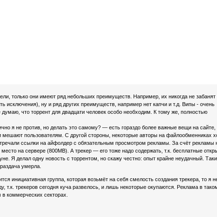
ели, только они имеют ряд небольших преимуществ. Например, их никогда не забанят
сть исключения), ну и ряд других преимуществ, например нет капчи и т.д. Випы - очень
 думаю, что торрент для двадцати человек особо необходим. К тому же, полностью
ично я не против, но делать это самому? — есть гораздо более важные вещи на сайте,
и мешают пользователям. С другой стороны, некоторые авторы на файлообменниках х
встречали ссылки на айфолдер с обязательным просмотром рекламы. За счёт рекламы 
место на сервере (800MB). А трекер — его тоже надо содержать, т.к. бесплатные откр
уне. Я делал одну новость с торрентом, но скажу честно: опыт крайне неудачный. Так
 раздача умерла.
вится инициативная группа, которая возьмёт на себя смелость создания трекера, то я н
у, т.к. трекеров сегодня куча развелось, и лишь некоторые окупаются. Реклама в тако
 в коммерческих секторах.