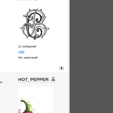
11
сообщений
+153
Нет замечаний
HOT_PEPPER
 А