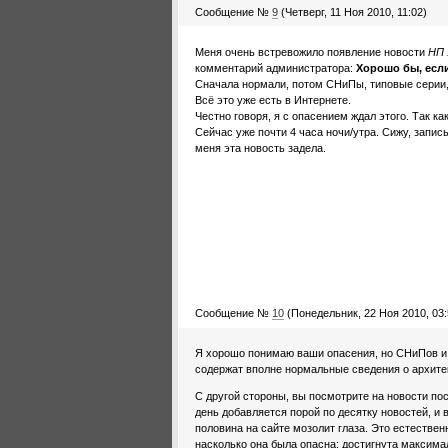
Сообщение №
9
(Четверг, 11 Ноя 2010, 11:02)
Меня очень встревожило появление новости
НП 
комментарий администратора:
Хорошо бы, если
Сначала нормали, потом СНиПы, типовые серии,
Всё это уже есть в Интернете.
Честно говоря, я с опасением ждал этого. Так к
Сейчас уже почти 4 часа ночи/утра. Сижу, запи
меня эта новость задела.
Сообщение №
10
(Понедельник, 22 Ноя 2010, 03:
Я хорошо понимаю ваши опасения, но СНиПов и т
содержат вполне нормальные сведения о архите
С другой стороны, вы посмотрите на новости по
день добавляется порой по десятку новостей, и 
половина на сайте мозолит глаза. Это естествен
насколько она была опасна: достигнута максима