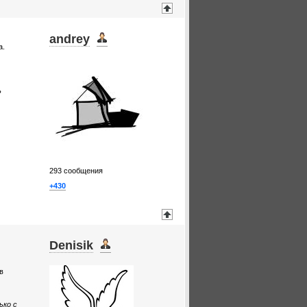
andrey
а.
ь
293
сообщения
+430
Denisik
в
ько с