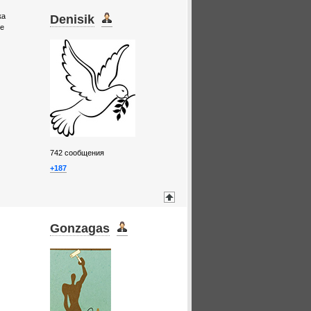
ка
Denisik
не
742
сообщения
+187
Gonzagas