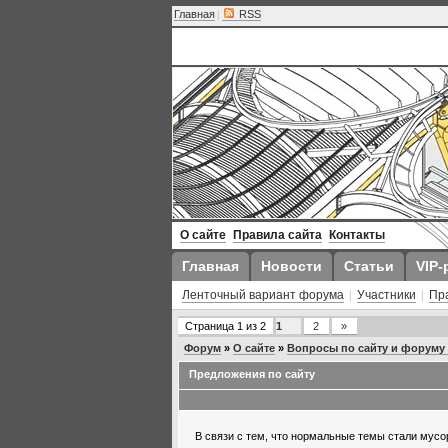
Главная
|
RSS
О сайте
Правила сайта
Контакты
Главная
Новости
Статьи
VIP-
Ленточный вариант форума
|
Участники
|
Пр
Страница
1
из
2
1
2
»
Форум
»
О сайте
»
Вопросы по сайту и форуму A
Предложения по сайту
В связи с тем, что нормальные темы стали мусо