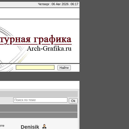
Четверг
|
06 Авг 2026
|
06:17
ете
Denisik