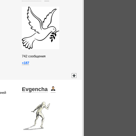
742
сообщения
+187
Evgencha
жней