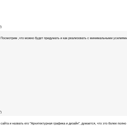
2)
л. Посмотрим ,что можно будет придумать и как реализовать с минимальными усилиями
7)
айта и назвать его "Архитектурная графика и дизайн", думается, что это более полно