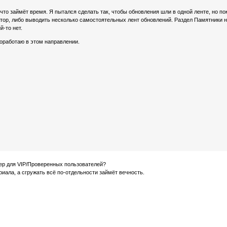
что займёт время. Я пытался сделать так, чтобы обновления шли в одной ленте, но по
атор, либо выводить несколько самостоятельных лент обновлений. Раздел Памятники 
й-то нет.
оработаю в этом направлении.
кер для VIP/Проверенных пользователей?
иала, а сгружать всё по-отдельности займёт вечность.