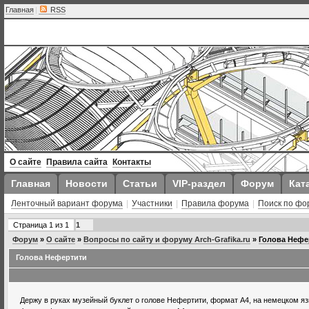
Главная
|
RSS
О сайте
Правила сайта
Контакты
Главная
Новости
Статьи
VIP-раздел
Форум
Кат
Ленточный вариант форума
|
Участники
|
Правила форума
|
Поиск по фо
Страница
1
из
1
1
Форум
»
О сайте
»
Вопросы по сайту и форуму Arch-Grafika.ru
»
Голова Нефе
Голова Нефертити
Держу в руках музейный буклет о голове Нефертити, формат А4, на немецком яз