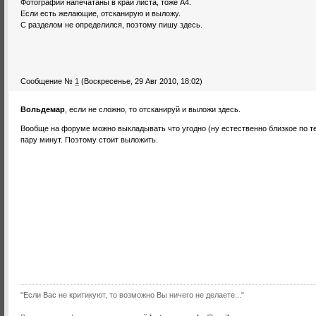
Фотографии напечатаны в край листа, тоже А4.
Если есть желающие, отсканирую и выложу.
С разделом не определился, поэтому пишу здесь.
Сообщение №
1
(Воскресенье, 29 Авг 2010, 18:02)
Вольдемар
, если не сложно, то отсканируй и выложи здесь.
Вообще на форуме можно выкладывать что угодно (ну естественно близкое по тем
пару минут. Поэтому стоит выложить.
"Если Вас не критикуют, то возможно Вы ничего не делаете..."