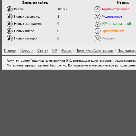
Зарег. на сайте:
Из них:
Всего:
16168
Администраторов:
Новых за месяц:
1
Модераторов:
Новых за неделю:
0
VIP пользователей:
Новых вчера:
0
Проверенных:
Новых сегодня:
0
Рядовых:
Главная
|
Новости
|
Статьи
|
VIP
|
Форум
|
Памятники Архитектуры
|
Последние 
Архитектурная Графика: электронная библиотека для архитекторов, градостроите
Материалы предоставлены бесплатно. Копирование и коммерческое использовани