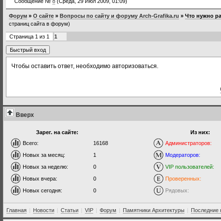
Сообщение №
8
(Среда, 29 Июл 2009, 01:09)
Форум
»
О сайте
»
Вопросы по сайту и форуму Arch-Grafika.ru
»
Что нужно ра
страниц сайта в форум)
Страница
1
из
1
1
Чтобы оставить ответ, необходимо авторизоваться.
Вверх
Зарег. на сайте:
Из них:
Всего:
16168
Администраторов:
Новых за месяц:
1
Модераторов:
Новых за неделю:
0
VIP пользователей:
Новых вчера:
0
Проверенных:
Новых сегодня:
0
Рядовых:
Главная
|
Новости
|
Статьи
|
VIP
|
Форум
|
Памятники Архитектуры
|
Последние 