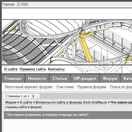
Главная
|
RSS
О сайте
Правила сайта
Контакты
Главная
Новости
Статьи
VIP-раздел
Форум
Кат
Ленточный вариант форума
|
Участники
|
Правила форума
|
Поиск по фо
Страница
1
из
1
1
Форум
»
О сайте
»
Вопросы по сайту и форуму Arch-Grafika.ru
»
Что нужно ра
страниц сайта в форум)
Что нужно развивать в первую очередь на сайте?