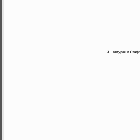
3
.
Антураж и Стаф