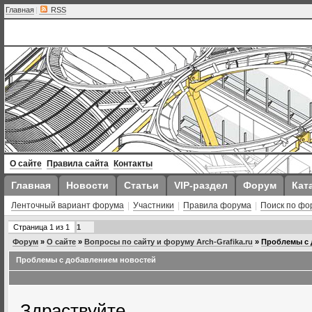
Главная
|
RSS
О сайте
Правила сайта
Контакты
Главная
Новости
Статьи
VIP-раздел
Форум
Кат
Ленточный вариант форума
|
Участники
|
Правила форума
|
Поиск по фо
Страница
1
из
1
1
Форум
»
О сайте
»
Вопросы по сайту и форуму Arch-Grafika.ru
»
Проблемы с 
Проблемы с добавлением новостей
Здраствуйте.