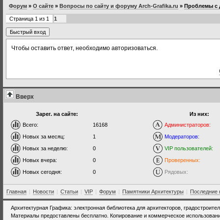
Форум
»
О сайте
»
Вопросы по сайту и форуму Arch-Grafika.ru
»
Проблемы с 
Страница
1
из
1
1
Чтобы оставить ответ, необходимо авторизоваться.
Вверх
Зарег. на сайте:
Из них:
Всего:
16168
Администраторов:
Новых за месяц:
1
Модераторов:
Новых за неделю:
0
VIP пользователей:
Новых вчера:
0
Проверенных:
Новых сегодня:
0
Рядовых:
Главная
|
Новости
|
Статьи
|
VIP
|
Форум
|
Памятники Архитектуры
|
Последние 
Архитектурная Графика: электронная библиотека для архитекторов, градостроите
Материалы предоставлены бесплатно. Копирование и коммерческое использовани