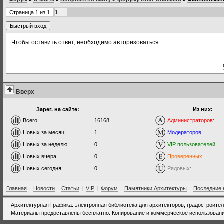
Страница
1
из
1
1
Чтобы оставить ответ, необходимо авторизоваться.
Вверх
Зарег. на сайте:
Из них:
Всего:
16168
Администраторов:
Новых за месяц:
1
Модераторов:
Новых за неделю:
0
VIP пользователей:
Новых вчера:
0
Проверенных:
Новых сегодня:
0
Рядовых:
Главная
|
Новости
|
Статьи
|
VIP
|
Форум
|
Памятники Архитектуры
|
Последние 
Архитектурная Графика: электронная библиотека для архитекторов, градостроите
Материалы предоставлены бесплатно. Копирование и коммерческое использовани