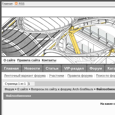
Главная
|
RSS
О сайте
Правила сайта
Контакты
Главная
Новости
Статьи
VIP-раздел
Форум
Кат
Ленточный вариант форума
|
Участники
|
Правила форума
|
Поиск по фо
Страница
1
из
1
1
Форум
»
О сайте
»
Вопросы по сайту и форуму Arch-Grafika.ru
»
Файлообмен
Файлообменники
На какие 