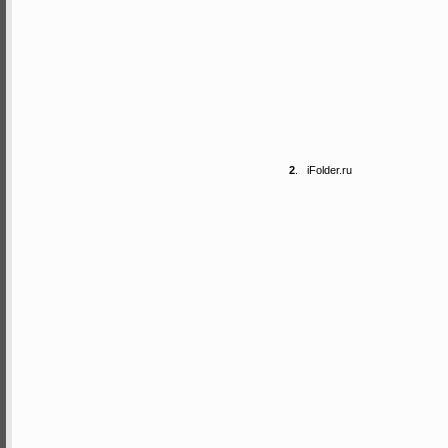
2
.
iFolder.ru