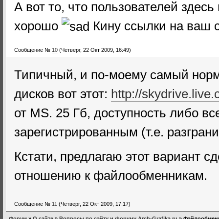
А вот то, что пользователей здесь 
хорошо
Кину ссылки на ваш с
Сообщение №
10
(Четверг, 22 Окт 2009, 16:49)
Типичный, и по-моему самый нор
дисков вот этот:
http://skydrive.live
от MS. 25 Гб, доступность либо вс
зарегистрированным (т.е. разграни
Кстати, предлагаю этот вариант с
отношению к файлообменникам.
Сообщение №
11
(Четверг, 22 Окт 2009, 17:17)
Форум
»
О сайте
»
Вопросы по сайту и форуму Arch-Grafika.ru
»
Файлообмен