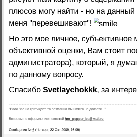
плюсов могу найти - но на данный
меня "перевешивают"!
Но это мое личное, субъективное 
объективной оценки, Вам стоит по
администратора), который, я дума
по данному вопросу.
Спасибо
Svetlaychokkk
, за интере
"Если Вас не критикуют, то возможно Вы ничего не делаете..."
Вопросы по оформлению новостей
hot_pepper_bs@mail.ru
Сообщение №
6
(Четверг, 22 Окт 2009, 16:09)