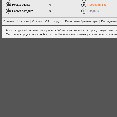
Новых вчера:
0
Проверенных:
Новых сегодня:
0
Рядовых:
Главная
|
Новости
|
Статьи
|
VIP
|
Форум
|
Памятники Архитектуры
|
Последние 
Архитектурная Графика: электронная библиотека для архитекторов, градостроите
Материалы предоставлены бесплатно. Копирование и коммерческое использовани