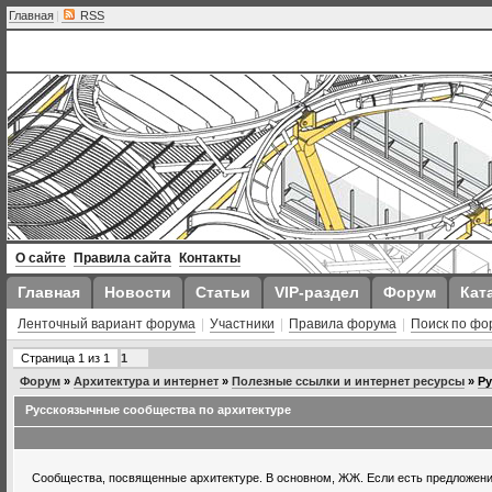
Главная
|
RSS
О сайте
Правила сайта
Контакты
Главная
Новости
Статьи
VIP-раздел
Форум
Кат
Ленточный вариант форума
|
Участники
|
Правила форума
|
Поиск по фо
Страница
1
из
1
1
Форум
»
Архитектура и интернет
»
Полезные ссылки и интернет ресурсы
»
Ру
Русскоязычные сообщества по архитектуре
Сообщества, посвященные архитектуре. В основном, ЖЖ. Если есть предложени