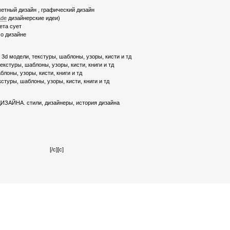
етный дизайн , графический дизайн
ade
дизайнерские идеи)
ета сует
о дизайне
 3d модели, текстуры, шаблоны, узоры, кисти и тд
екстуры, шаблоны, узоры, кисти, книги и тд
лоны, узоры, кисти, книги и тд
стуры, шаблоны, узоры, кисти, книги и тд
ЗАЙНА. стили, дизайнеры, история дизайна
[/c][c]