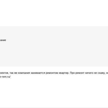
вание
оектов, так же компания занимается ремонтом квартир. Про ремонт ничего не скажу, н
e-rem.ru/