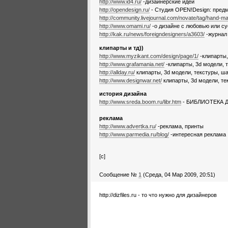
http://www.id4.ru/
-дизайнерские идеи
http://opendesign.ru/
- Cтудия OPEN!Design: предм
http://community.livejournal.com/novate/tag/hand-m
http://www.omami.ru/
-о дизайне с любовью или су
http://kak.ru/news/foreigndesigners/a3603/
-журнал 
клипарты и тд))
http://www.myzikant.com/design/page/1/
-клипарты,
http://www.grafamania.net/
-клипарты, 3d модели, т
http://allday.ru/
клипарты, 3d модели, текстуры, шаб
http://www.designwar.net/
клипарты, 3d модели, тек
история дизайна
http://www.sreda.boom.ru/libr.htm
- БИБЛИОТЕКА ДИ
реклама
http://www.advertka.ru/
-реклама, принты
http://www.parmedia.ru/blog/
-интересная реклама
[c]
Сообщение №
1
(Среда, 04 Мар 2009, 20:51)
http://dizfiles.ru - то что нужно для дизайнеров