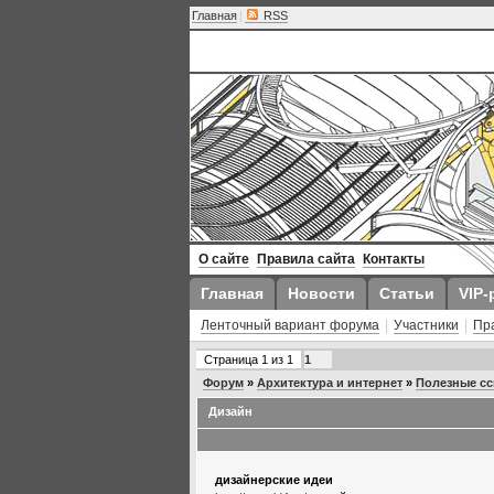
Главная
|
RSS
О сайте
Правила сайта
Контакты
Главная
Новости
Статьи
VIP-
Ленточный вариант форума
|
Участники
|
Пр
Страница
1
из
1
1
Форум
»
Архитектура и интернет
»
Полезные сс
Дизайн
дизайнерские идеи