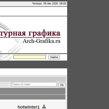
Четверг
|
06 Авг 2026
|
08:00
hotwinter1