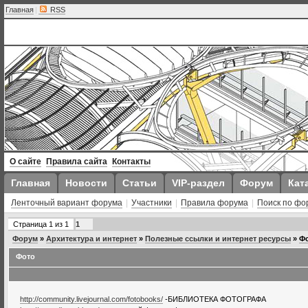
Главная
|
RSS
О сайте
Правила сайта
Контакты
Главная
Новости
Статьи
VIP-раздел
Форум
Кат
Ленточный вариант форума
|
Участники
|
Правила форума
|
Поиск по фо
Страница
1
из
1
1
Форум
»
Архитектура и интернет
»
Полезные ссылки и интернет ресурсы
»
Ф
Фото
http://community.livejournal.com/fotobooks/
-БИБЛИОТЕКА ФОТОГРАФА