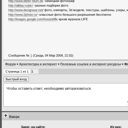
http://www.dieter-blum.de
-немецкий фотограф
http://allday.ru/pic/
-разные подборки фото
http://www.designwar.net/
фото, клипарты, 3d модели, текстуры, шаблоны, узоры, ки
http://www.2photo.ru/
-классные фото большого разрешения бесплатно
http://images.google.com/hosted/life
архив журнала LIFE
Сообщение №
1
(Среда, 04 Мар 2009, 21:02)
Форум
»
Архитектура и интернет
»
Полезные ссылки и интернет ресурсы
»
Ф
Страница
1
из
1
1
Чтобы оставить ответ, необходимо авторизоваться.
Вверх
Зарег. на сайте:
Из них: