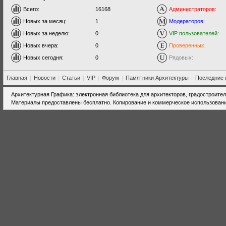
Всего:
16168
Администраторов:
Новых за месяц:
1
Модераторов:
Новых за неделю:
0
VIP пользователей:
Новых вчера:
0
Проверенных:
Новых сегодня:
0
Рядовых:
Главная
|
Новости
|
Статьи
|
VIP
|
Форум
|
Памятники Архитектуры
|
Последние 
Архитектурная Графика: электронная библиотека для архитекторов, градостроите
Материалы предоставлены бесплатно. Копирование и коммерческое использовани