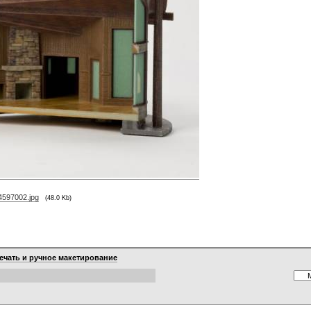
4597002.jpg
(48.0 Kb)
ечать и ручное макетирование