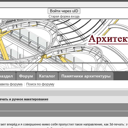
Войти через uID
Старая форма входа
раздел
Форум
Каталог
Памятники архитектуры
авила форума
|
Поиск по форуму
ечать и ручное макетирование
ют вперёд и я совершенно мимо себя пропустил такое направление, как 3d-печать: э