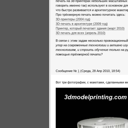
печать на 3d-принтерах небольших масштабных 
говорить именно так) используют в основном дл
что быстро развивается и архитектурное макети
Про трёхмерную печать можно почитать здесь:
3D-принтеры (2004 год)
3D-печать в архитектуре (2009 год)
Принтер, который печатает здания (март 2010)
3D печать для всех (апрель 2010)
В связи с этим задам несколько провокационны
упор на современные технологии и активно из
технологиям, и строить обучение только на 
помощью трёхмерной печати?
Сообщение №
1
(Среда, 28 Апр 2010, 18:54)
Вот три фотографии, с макетами, сделанными м