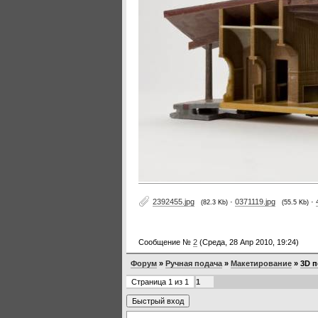
2392455.jpg
·
0371119.jpg
·
(82.3 Kb)
(55.5 Kb)
Сообщение №
2
(Среда, 28 Апр 2010, 19:24)
Форум
»
Ручная подача
»
Макетирование
»
3D п
Страница
1
из
1
1