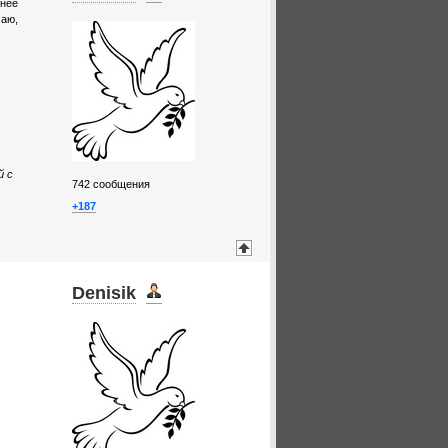
ьнее
маю,
й с
742
сообщения
+187
Denisik