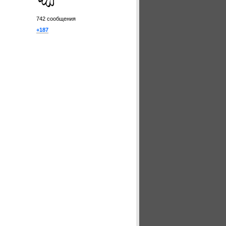
742
сообщения
+187