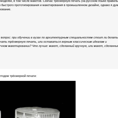
моделей, в том числе макетов. Сейчас трёхмерную печать (на русском языке правил
я быстрого прототипирования и макетирования в промышленном дизайне, однако я ду
рование.
й вопрос:
при обучении в вузах по архитектурным специальностям стоит ли делать
учать трёхмерную печать, или оставаться верным классическим идеалам и
ручном макетировании?
Что лучше: макет, сделанный вручную, или макет, сделанны
етодом трёхмерной печати: