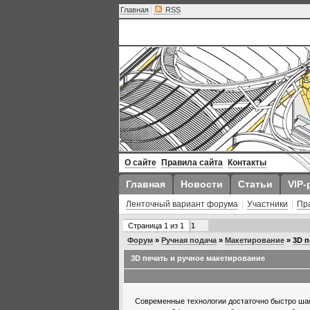
Главная
|
RSS
О сайте
Правила сайта
Контакты
Главная
Новости
Статьи
VIP-
Ленточный вариант форума
|
Участники
|
Пр
Страница
1
из
1
1
Форум
»
Ручная подача
»
Макетирование
»
3D п
3D печать и ручное макетирование
Современные технологии достаточно быстро шага