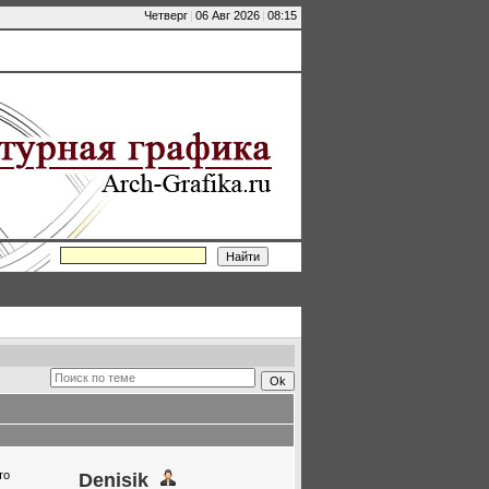
Четверг
|
06 Авг 2026
|
08:15
то
Denisik