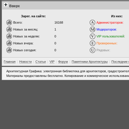
Вверх
Зарег. на сайте:
Из них:
Всего:
16168
Администраторов:
Новых за месяц:
1
Модераторов:
Новых за неделю:
0
VIP пользователей:
Новых вчера:
0
Проверенных:
Новых сегодня:
0
Рядовых:
Главная
|
Новости
|
Статьи
|
VIP
|
Форум
|
Памятники Архитектуры
|
Последние 
Архитектурная Графика: электронная библиотека для архитекторов, градостроите
Материалы предоставлены бесплатно. Копирование и коммерческое использовани