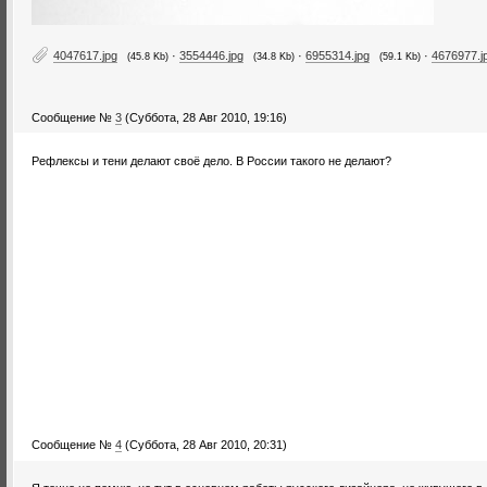
4047617.jpg
·
3554446.jpg
·
6955314.jpg
·
4676977.j
(45.8 Kb)
(34.8 Kb)
(59.1 Kb)
Сообщение №
3
(Суббота, 28 Авг 2010, 19:16)
Рефлексы и тени делают своё дело. В России такого не делают?
Сообщение №
4
(Суббота, 28 Авг 2010, 20:31)