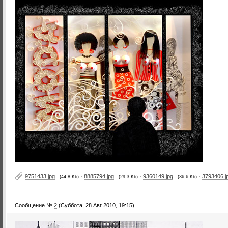
9751433.jpg
·
8885794.jpg
·
9360149.jpg
·
3793406.j
(44.8 Kb)
(29.3 Kb)
(36.6 Kb)
Сообщение №
2
(Суббота, 28 Авг 2010, 19:15)