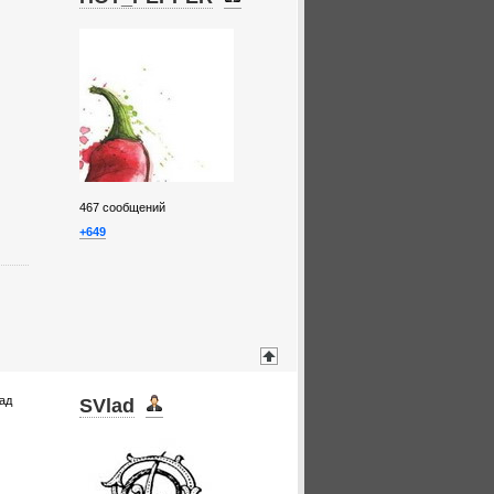
467
сообщений
+649
над
SVlad