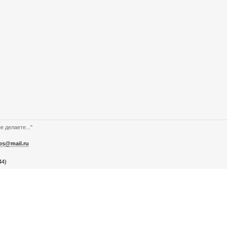
е делаете..."
bs@mail.ru
44)