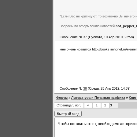
"Если Вас не критикуют, то возможно Вы ничего н
Вопросы по оформлению новостей
hot_pepper_
Сообщение №
37
(Суббота, 10 Апр 2010, 22:58)
мне очень нравится http://books.imhonet.ru/elem
Сообщение №
38
(Среда, 25 Апр 2012, 14:39)
Форум
»
Литература и Печатная графика
»
Книг
Страница
3
из
3
«
1
2
3
Чтобы оставить ответ, необходимо авторизо