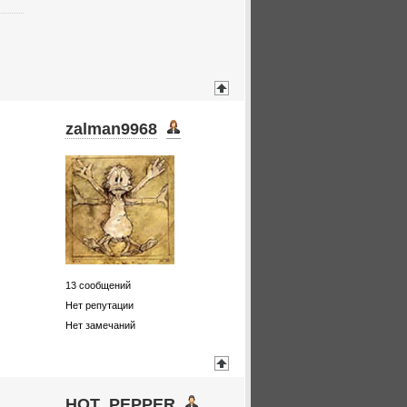
zalman9968
13
сообщений
Нет репутации
Нет замечаний
HOT_PEPPER