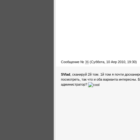
Сообщение №
36
(Суббота, 10 Апр 2010, 19:30)
SVlad
, сканируй 2й том. 1й том я почти доскани
посмотреть, так что и оба варианта интересны.
администратор?