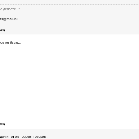
е делаете..."
bs@mail.ru
49)
ов не было...
00)
дин и тот же торрент говорим.