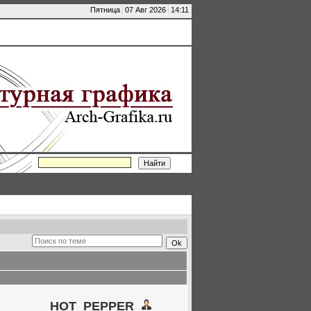
Пятница
|
07 Авг 2026
|
14:11
HOT_PEPPER