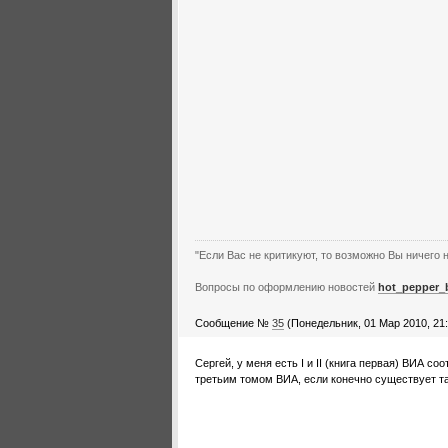
"Если Вас не критикуют, то возможно Вы ничего н
Вопросы по оформлению новостей
hot_pepper_
Сообщение №
35
(Понедельник, 01 Мар 2010, 21:
Сергей, у меня есть I и II (книга первая) ВИА с
третьим томом ВИА, если конечно существует та