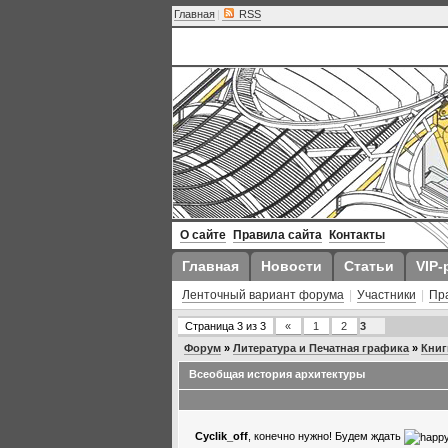
Главная
|
RSS
О сайте
Правила сайта
Контакты
Главная
Новости
Статьи
VIP-
Ленточный вариант форума
|
Участники
|
Пр
Страница
3
из
3
«
1
2
3
Форум
»
Литература и Печатная графика
»
Книг
Всеобщая история архитектуры
Cyclik_off
, конечно нужно! Будем ждать