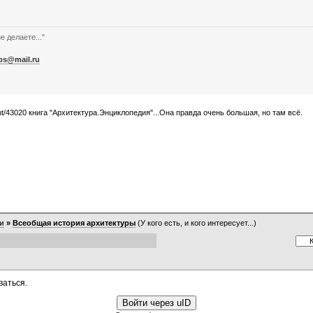
е делаете..."
bs@mail.ru
ent/43020 книга "Архитектура.Энциклопедия"...Она правда очень большая, но там всё.
и
»
Всеобщая история архитектуры
(У кого есть, и кого интересует...)
ваться.
Войти через uID