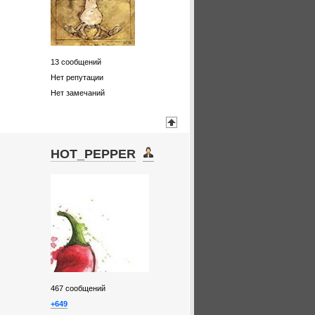
13
сообщений
Нет репутации
Нет замечаний
HOT_PEPPER
467
сообщений
+649