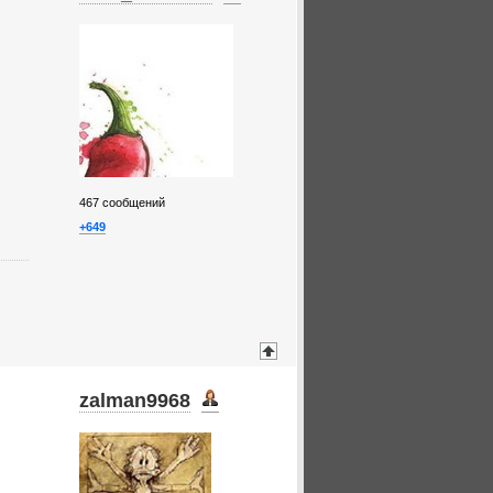
467
сообщений
+649
zalman9968