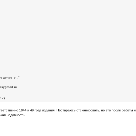
е делаете..."
bs@mail.ru
17)
оответственно 1944 и 49 года издания. Постараюсь отсканировать, но это после работы 
кая надобность.