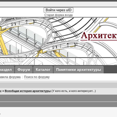
Войти через uID
Старая форма входа
раздел
Форум
Каталог
Памятники архитектуры
авила форума
|
Поиск по форуму
и
»
Всеобщая история архитектуры
(У кого есть, и кого интересует...)