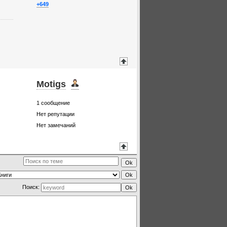
+649
Motigs
1
сообщение
Нет репутации
Нет замечаний
Поиск: