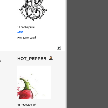
11
сообщений
+153
Нет замечаний
HOT_PEPPER
й
467
сообщений