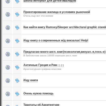
школа-интернат для детей-ивалидов
Проектирование жилища в условиях рыночной
Очень ищу вот эти книжки
Как найти книгу Ramsey/Sleeper architectural graphic stand
Ищу книгу о современных ж/д вокзалах! Help!
Предлагаю много англ. книг(психология,визуал.-я,техн.-е)
В библиотеке около 16000 хороших англ. книг
Античные Греция и Рим
[
1
2
]
Архитектурная графика классики
Ищу книги
Очень нужна помощь
Трактаты об Архитектуре