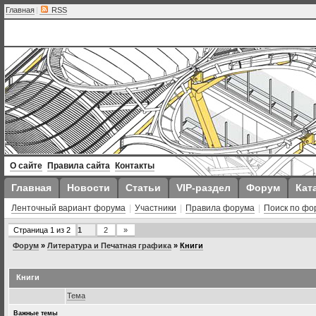
Главная
|
RSS
О сайте
Правила сайта
Контакты
Главная
Новости
Статьи
VIP-раздел
Форум
Кат
Ленточный вариант форума
|
Участники
|
Правила форума
|
Поиск по фо
Страница
1
из
2
1
2
»
Форум
»
Литература и Печатная графика
»
Книги
Книги
Тема
Важные темы