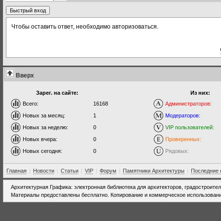
Чтобы оставить ответ, необходимо авторизоваться.
Вверх
Зарег. на сайте:
Из них:
Всего:
16168
Администраторов:
Новых за месяц:
1
Модераторов:
Новых за неделю:
0
VIP пользователей:
Новых вчера:
0
Проверенных:
Новых сегодня:
0
Рядовых:
Главная
|
Новости
|
Статьи
|
VIP
|
Форум
|
Памятники Архитектуры
|
Последние 
Архитектурная Графика: электронная библиотека для архитекторов, градостроите
Материалы предоставлены бесплатно. Копирование и коммерческое использовани