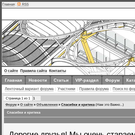
Главная
|
RSS
О сайте
Правила сайта
Контакты
Главная
Новости
Статьи
VIP-раздел
Форум
Кат
Ленточный вариант форума
|
Участники
|
Правила форума
|
Поиск по фо
Страница
1
из
1
1
Форум
»
О сайте
»
Объявления
»
Спасибки и критика
(Нам это Важно...)
Спасибки и критика
Дорогие друзья! Мы очень старае