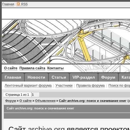
Главная
|
RSS
О сайте
Правила сайта
Контакты
Главная
Новости
Статьи
VIP-раздел
Форум
Кат
Ленточный вариант форума
|
Участники
|
Правила форума
|
Поиск по фо
Страница
1
из
1
1
Форум
»
О сайте
»
Объявления
»
Сайт archive.org: поиск и скачивание книг
(
Сайт archive.org: поиск и скачивание книг
Сайт
archive.org
является проектом