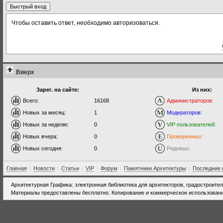
Чтобы оставить ответ, необходимо авторизоваться.
Вверх
Зарег. на сайте:
Из них:
Всего:
16168
Администраторов:
Новых за месяц:
1
Модераторов:
Новых за неделю:
0
VIP пользователей:
Новых вчера:
0
Проверенных:
Новых сегодня:
0
Рядовых:
Главная
|
Новости
|
Статьи
|
VIP
|
Форум
|
Памятники Архитектуры
|
Последние 
Архитектурная Графика: электронная библиотека для архитекторов, градостроите
Материалы предоставлены бесплатно. Копирование и коммерческое использовани