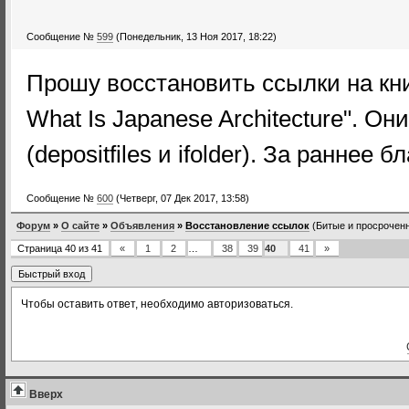
Сообщение №
599
(Понедельник, 13 Ноя 2017, 18:22)
Прошу восстановить ссылки на книг
What Is Japanese Architecture". О
(depositfiles и ifolder). За раннее б
Сообщение №
600
(Четверг, 07 Дек 2017, 13:58)
Форум
»
О сайте
»
Объявления
»
Восстановление ссылок
(Битые и просроченн
Страница
40
из
41
«
1
2
…
38
39
40
41
»
Чтобы оставить ответ, необходимо авторизоваться.
Вверх