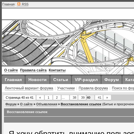
Главная
|
RSS
О сайте
Правила сайта
Контакты
Главная
Новости
Статьи
VIP-раздел
Форум
Кат
Ленточный вариант форума
|
Участники
|
Правила форума
|
Поиск по фо
Страница
40
из
41
«
1
2
…
38
39
40
41
»
Форум
»
О сайте
»
Объявления
»
Восстановление ссылок
(Битые и просроченн
Восстановление ссылок
Я хочу обратить внимание пользов