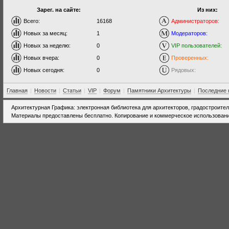
Зарег. на сайте:
Из них:
Всего:
16168
Администраторов:
Новых за месяц:
1
Модераторов:
Новых за неделю:
0
VIP пользователей:
Новых вчера:
0
Проверенных:
Новых сегодня:
0
Рядовых:
Главная
|
Новости
|
Статьи
|
VIP
|
Форум
|
Памятники Архитектуры
|
Последние 
Архитектурная Графика: электронная библиотека для архитекторов, градостроите
Материалы предоставлены бесплатно. Копирование и коммерческое использовани