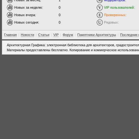
Новых за месяц:
1
Модераторов:
Новых за неделю:
0
VIP пользователей:
Новых вчера:
0
Проверенных:
Новых сегодня:
0
Рядовых:
Главная
|
Новости
|
Статьи
|
VIP
|
Форум
|
Памятники Архитектуры
|
Последние 
Архитектурная Графика: электронная библиотека для архитекторов, градостроите
Материалы предоставлены бесплатно. Копирование и коммерческое использовани