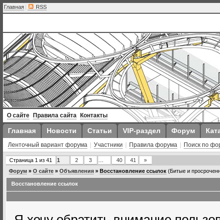
Главная
|
RSS
О сайте
Правила сайта
Контакты
Главная
Новости
Статьи
VIP-раздел
Форум
Кат
Ленточный вариант форума
|
Участники
|
Правила форума
|
Поиск по фо
Страница
1
из
41
1
2
3
…
40
41
»
Форум
»
О сайте
»
Объявления
»
Восстановление ссылок
(Битые и просроченн
Восстановление ссылок
Я хочу обратить внимание пользов