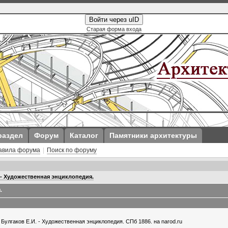
Войти через uID
Старая форма входа
раздел
Форум
Каталог
Памятники архитектуры
авила форума
|
Поиск по форуму
 - Художественная энциклопедия.
.
Булгаков Е.И. - Художественная энциклопедия. СПб 1886. на narod.ru