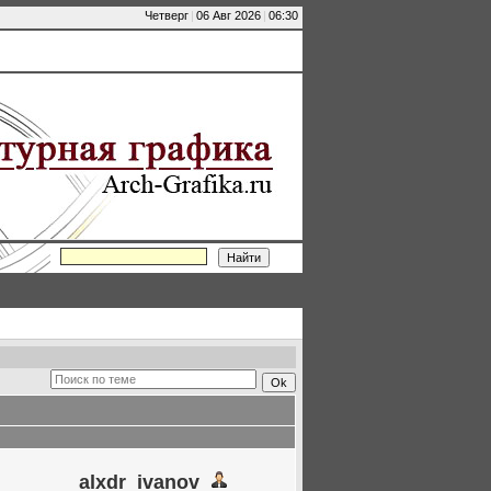
Четверг
|
06 Авг 2026
|
06:30
alxdr_ivanov