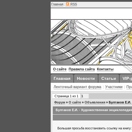
Главная
|
RSS
О сайте
Правила сайта
Контакты
Главная
Новости
Статьи
VIP-
Ленточный вариант форума
|
Участники
|
Пр
Страница
1
из
1
1
Форум
»
О сайте
»
Объявления
»
Булгаков Е.И.
Булгаков Е.И. - Художественная энциклопедия
Большая просьба восстановить ссылку на книгу: 