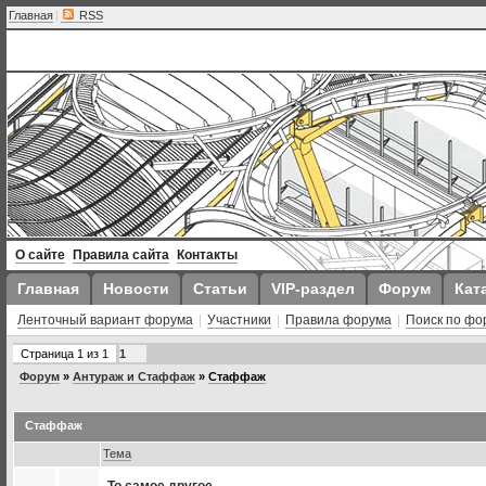
Главная
|
RSS
О сайте
Правила сайта
Контакты
Главная
Новости
Статьи
VIP-раздел
Форум
Кат
Ленточный вариант форума
|
Участники
|
Правила форума
|
Поиск по фо
Страница
1
из
1
1
Форум
»
Антураж и Стаффаж
»
Стаффаж
Стаффаж
Тема