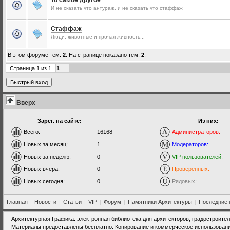
То самое другое
И не сказать что антураж, и не сказать что стаффаж
Стаффаж
Люди, животные и прочая живность...
В этом форуме тем:
2
. На странице показано тем:
2
.
Страница
1
из
1
1
Вверх
Зарег. на сайте:
Из них:
Всего:
16168
Администраторов:
Новых за месяц:
1
Модераторов:
Новых за неделю:
0
VIP пользователей:
Новых вчера:
0
Проверенных:
Новых сегодня:
0
Рядовых:
Главная
|
Новости
|
Статьи
|
VIP
|
Форум
|
Памятники Архитектуры
|
Последние 
Архитектурная Графика: электронная библиотека для архитекторов, градостроите
Материалы предоставлены бесплатно. Копирование и коммерческое использовани