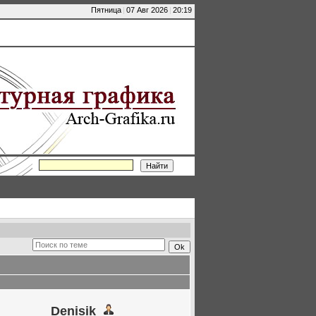
Пятница
|
07 Авг 2026
|
20:19
Denisik