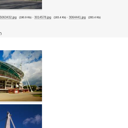
5063432.jpg
·
3014578.jpg
·
3064441.jpg
(190.9 Kb)
(183.4 Kb)
(283.4 Kb)
7)