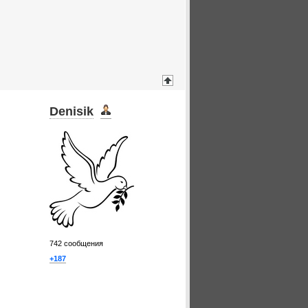
Denisik
742
сообщения
+187