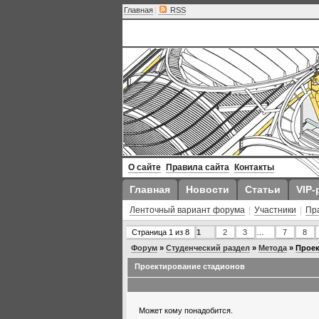
Главная
|
RSS
О сайте
Правила сайта
Контакты
Главная
Новости
Статьи
VIP-
Ленточный вариант форума
|
Участники
|
Пр
Страница
1
из
8
1
2
3
…
7
8
Форум
»
Студенческий раздел
»
Метода
»
Проек
Проектирование стадионов
Может кому понадобится.