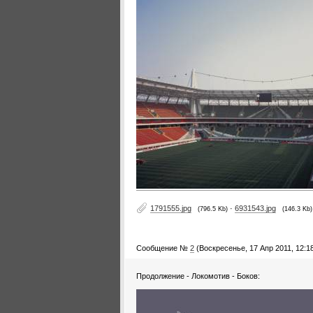
1791555.jpg
·
6931543.jpg
(796.5 Kb)
(146.3 Kb)
Сообщение №
2
(Воскресенье, 17 Апр 2011, 12:1
Продолжение - Локомотив - Боков: