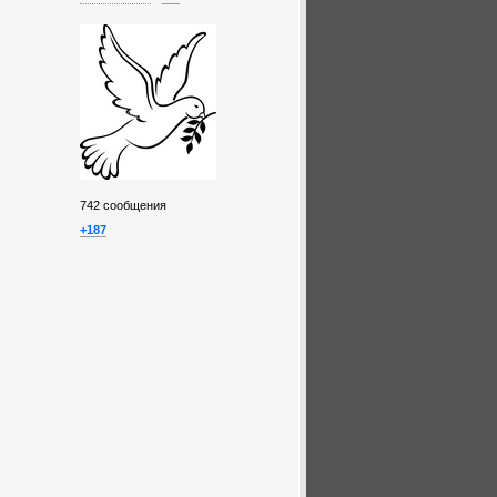
742
сообщения
+187