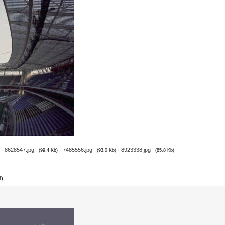
·
8628547.jpg
·
7485556.jpg
·
8923338.jpg
(99.4 Kb)
(93.0 Kb)
(85.8 Kb)
8)