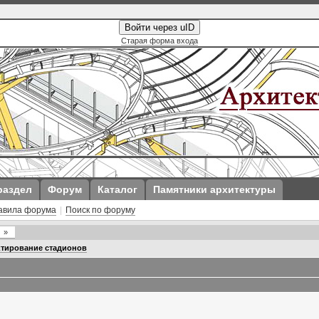
Войти через uID
Старая форма входа
раздел
Форум
Каталог
Памятники архитектуры
авила форума
|
Поиск по форуму
»
тирование стадионов