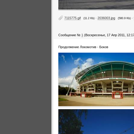
7115775.gif
·
2036003.jpg
·
(11.2 Kb)
(580.9 Kb)
Сообщение №
1
(Воскресенье, 17 Апр 2011, 12:1
Продолжение Локомотив - Боков