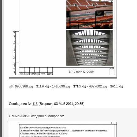
9905968.jpg
·
1418690.jpg
·
4827002.jpg
(213.6 Kb)
(171.3 Kb)
(206.1 Kb)
Сообщение №
113
(Вторник, 03 Май 2011, 20:35)
Олимпийский стадион в Монреале
: