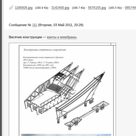
1180926.jpg
·
3142400.jpg
·
5676155.jpg
·
085749
(160.9 Kb)
(199.7 Kb)
(165.5 Kb)
Сообщение №
111
(Вторник, 03 Май 2011, 20:28)
Висячие конструкции —
ванты и мембраны
.