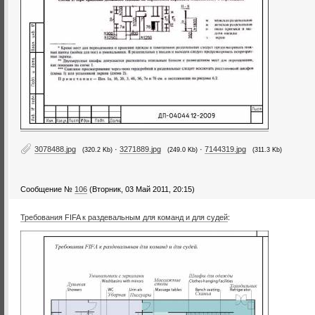
3078488.jpg
·
3271889.jpg
·
7144319.jpg
(320.2 Kb)
(249.0 Kb)
(311.3 Kb)
Сообщение №
106
(Вторник, 03 Май 2011, 20:15)
Требования FIFA к раздевальным для команд и для судей
: