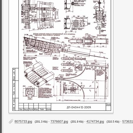
8075733.jpg
·
7376607.jpg
·
4174734.jpg
·
573631
(201.3 Kb)
(201.9 Kb)
(310.5 Kb)