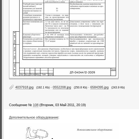
4037918.jpg
·
0552208.jpg
·
6584395.jpg
(192.1 Kb)
(250.8 Kb)
(243.9 Kb)
Сообщение №
108
(Вторник, 03 Май 2011, 20:19)
Дополнительное оборудование
: