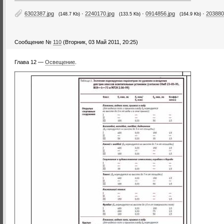
6302387.jpg
·
2240170.jpg
·
0914856.jpg
·
203880
(148.7 Kb)
(133.5 Kb)
(164.9 Kb)
Сообщение №
110
(Вторник, 03 Май 2011, 20:25)
Глава 12 —
Освещение
.