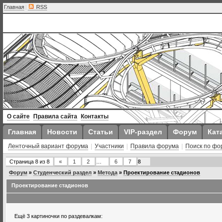
Главная
|
RSS
О сайте
Правила сайта
Контакты
Главная
Новости
Статьи
VIP-раздел
Форум
Кат
Ленточный вариант форума
|
Участники
|
Правила форума
|
Поиск по фо
Страница
8
из
8
«
1
2
…
6
7
8
Форум
»
Студенческий раздел
»
Метода
»
Проектирование стадионов
Проектирование стадионов
Ещё 3 картиночки по раздевалкам: