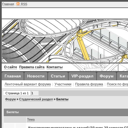
Главная
|
RSS
О сайте
Правила сайта
Контакты
Главная
Новости
Статьи
VIP-раздел
Форум
Кат
Ленточный вариант форума
|
Участники
|
Правила форума
|
Поиск по фо
Страница
1
из
1
1
Форум
»
Студенческий раздел
»
Билеты
Билеты
Тема