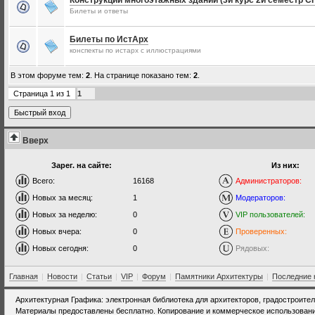
Конструкции многоэтажных зданий (3й курс 2й семестр С
Билеты и ответы
Билеты по ИстАрх
конспекты по истарх с иллюстрациями
В этом форуме тем:
2
. На странице показано тем:
2
.
Страница
1
из
1
1
Вверх
Зарег. на сайте:
Из них:
Всего:
16168
Администраторов:
Новых за месяц:
1
Модераторов:
Новых за неделю:
0
VIP пользователей:
Новых вчера:
0
Проверенных:
Новых сегодня:
0
Рядовых:
Главная
|
Новости
|
Статьи
|
VIP
|
Форум
|
Памятники Архитектуры
|
Последние 
Архитектурная Графика: электронная библиотека для архитекторов, градостроите
Материалы предоставлены бесплатно. Копирование и коммерческое использовани