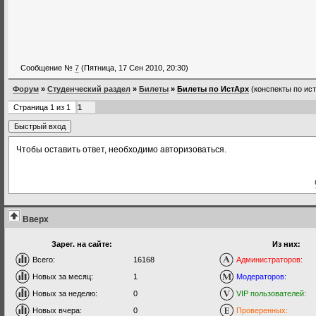
Сообщение №
7
(Пятница, 17 Сен 2010, 20:30)
Форум
»
Студенческий раздел
»
Билеты
»
Билеты по ИстАрх
(конспекты по ис
Страница
1
из
1
1
Чтобы оставить ответ, необходимо авторизоваться.
Вверх
Зарег. на сайте:
Из них:
Всего:
16168
Администраторов:
Новых за месяц:
1
Модераторов:
Новых за неделю:
0
VIP пользователей:
Новых вчера:
0
Проверенных: