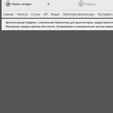
Новых сегодня:
0
Рядовых:
Главная
|
Новости
|
Статьи
|
VIP
|
Форум
|
Памятники Архитектуры
|
Последние 
Архитектурная Графика: электронная библиотека для архитекторов, градостроите
Материалы предоставлены бесплатно. Копирование и коммерческое использовани