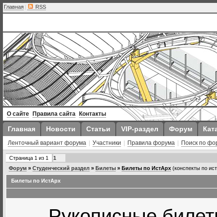
Главная
|
RSS
О сайте
Правила сайта
Контакты
Главная
Новости
Статьи
VIP-раздел
Форум
Кат
Ленточный вариант форума
|
Участники
|
Правила форума
|
Поиск по фо
Страница
1
из
1
1
Форум
»
Студенческий раздел
»
Билеты
»
Билеты по ИстАрх
(конспекты по ис
Билеты по ИстАрх
Рукописные билет