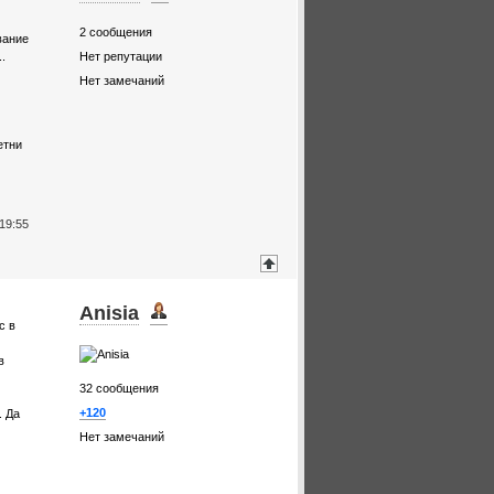
2
сообщения
вание
.
Нет репутации
Нет замечаний
етни
19:55
Anisia
с в
в
32
сообщения
+120
. Да
Нет замечаний