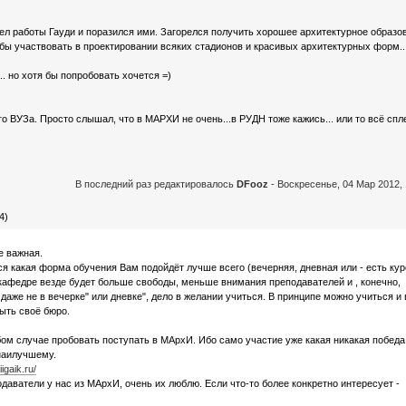
ел работы Гауди и поразился ими. Загорелся получить хорошее архитектурное образо
 бы участвовать в проектировании всяких стадионов и красивых архитектурных форм...
. но хотя бы попробовать хочется =)
о ВУЗа. Просто слышал, что в МАРХИ не очень...в РУДН тоже кажись... или то всё спл
В последний раз редактировалось
DFooz
-
Воскресенье, 04 Мар 2012, 
4)
е важная.
я какая форма обучения Вам подойдёт лучше всего (вечерняя, дневная или - есть кур
 кафедре везде будет больше свободы, меньше внимания преподавателей и , конечно,
даже не в вечерке" или дневке", дело в желании учиться. В принципе можно учиться и 
ыть своё бюро.
бом случае пробовать поступать в МАрхИ. Ибо само участие уже какая никакая победа
 наилучшему.
iigaik.ru/
даватели у нас из МАрхИ, очень их люблю. Если что-то более конкретно интересует -