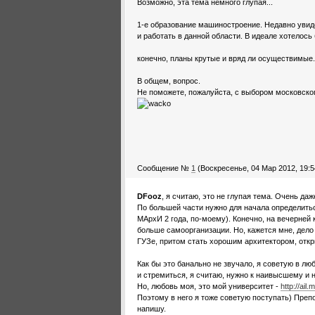
Возможно, эта тема немного глупая...
1-е образование машиностроение. Недавно увид
и работать в данной области. В идеале хотелось
конечно, планы крутые и вряд ли осуществимые..
В общем, вопрос.
Не поможете, пожалуйста, с выбором московског
Сообщение №
1
(Воскресенье, 04 Мар 2012, 19:5
DFooz
, я считаю, это не глупая тема. Очень даж
По большей части нужно для начала определитьс
МАрхИ 2 года, по-моему). Конечно, на вечерней
больше самоорганизации. Но, кажется мне, дело 
ГУЗе, притом стать хорошим архитектором, откр
Как бы это банально не звучало, я советую в лю
и стремиться, я считаю, нужно к наивысшему и
Но, любовь моя, это мой университет -
http://ail.m
Поэтому в него я тоже советую поступать) Препо
напишу.