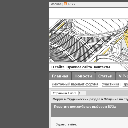
Главная
|
RSS
О сайте
Правила сайта
Контакты
Главная
Новости
Статьи
VIP-
Ленточный вариант форума
|
Участники
|
Пр
Страница
1
из
1
1
Форум
»
Студенческий раздел
»
Общение на ст
Помогите пожалуйста с выбором ВУЗа
Здравствуйте.