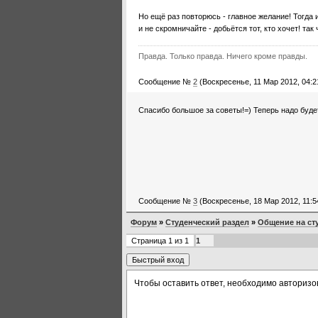
Но ещё раз повторюсь - главное желание! Тог
и не скромничайте - добьётся тот, кто хочет! та
Правда. Только правда. Ничего кроме правды.
Сообщение №
2
(Воскресенье, 11 Мар 2012, 04:2
Спасибо большое за советы!=) Теперь надо буде
Сообщение №
3
(Воскресенье, 18 Мар 2012, 11:5
Форум
»
Студенческий раздел
»
Общение на ст
Страница
1
из
1
1
Чтобы оставить ответ, необходимо авторизо