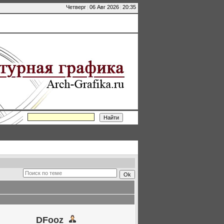
Четверг
|
06 Авг 2026
|
20:35
DFooz