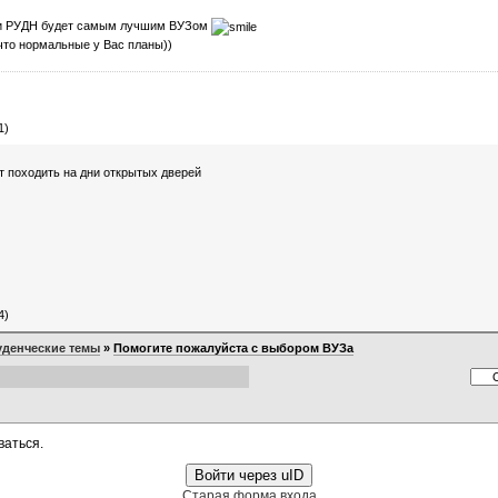
да и РУДН будет самым лучшим ВУЗом
к что нормальные у Вас планы))
1)
т походить на дни открытых дверей
4)
уденческие темы
»
Помогите пожалуйста с выбором ВУЗа
ваться.
Войти через uID
Старая форма входа