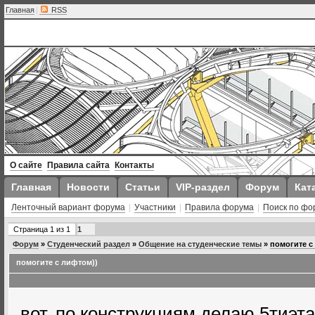
Главная
|
RSS
О сайте
Правила сайта
Контакты
Главная
Новости
Статьи
VIP-раздел
Форум
Кат
Ленточный вариант форума
|
Участники
|
Правила форума
|
Поиск по фо
Страница
1
из
1
1
Форум
»
Студенческий раздел
»
Общение на студенческие темы
»
помогите с
помогите с лифтом))
вот, по конструкциям делаю 5тиэт