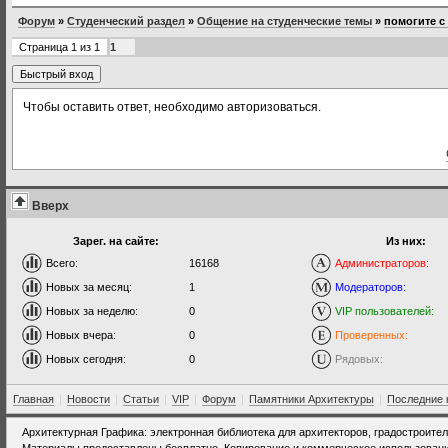
Форум
»
Студенческий раздел
»
Общение на студенческие темы
»
помогите с
Страница
1
из
1
1
Чтобы оставить ответ, необходимо авторизоваться.
Вверх
Зарег. на сайте:
Из них:
Всего:
16168
Администраторов:
Новых за месяц:
1
Модераторов:
Новых за неделю:
0
VIP пользователей:
Новых вчера:
0
Проверенных:
Новых сегодня:
0
Рядовых:
Главная
|
Новости
|
Статьи
|
VIP
|
Форум
|
Памятники Архитектуры
|
Последние 
Архитектурная Графика: электронная библиотека для архитекторов, градостроите