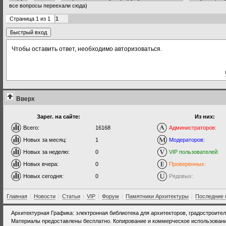
все вопросы переехали сюда)
Страница
1
из
1
1
Чтобы оставить ответ, необходимо авторизоваться.
Вверх
Зарег. на сайте:
Из них:
Всего:
16168
Администраторов:
Новых за месяц:
1
Модераторов:
Новых за неделю:
0
VIP пользователей:
Новых вчера:
0
Проверенных:
Новых сегодня:
0
Рядовых:
Главная
|
Новости
|
Статьи
|
VIP
|
Форум
|
Памятники Архитектуры
|
Последние 
Архитектурная Графика: электронная библиотека для архитекторов, градостроите
Материалы предоставлены бесплатно. Копирование и коммерческое использовани