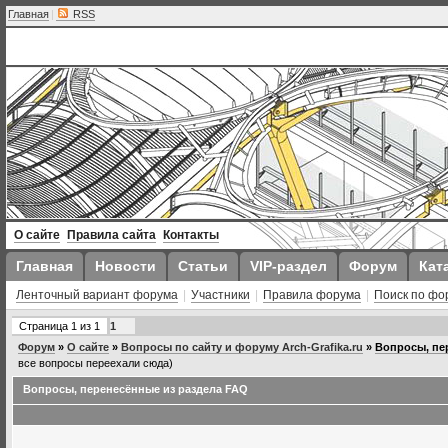
Главная
|
RSS
О сайте
Правила сайта
Контакты
Главная
Новости
Статьи
VIP-раздел
Форум
Кат
Ленточный вариант форума
|
Участники
|
Правила форума
|
Поиск по фо
Страница
1
из
1
1
Форум
»
О сайте
»
Вопросы по сайту и форуму Arch-Grafika.ru
»
Вопросы, пе
все вопросы переехали сюда)
Вопросы, перенесённые из раздела FAQ