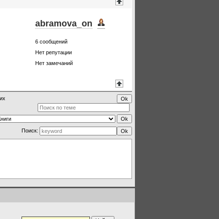
abramova_on
6
сообщений
Нет репутации
Нет замечаний
их
Поиск: