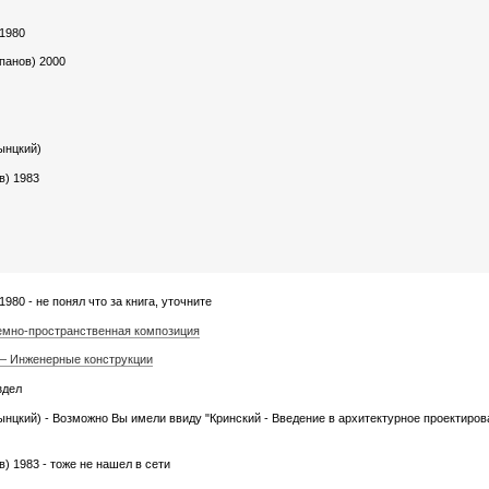
 1980
панов) 2000
ынцкий)
в) 1983
980 - не понял что за книга, уточните
бъемно-пространственная композиция
. — Инженерные конструкции
здел
ынцкий) - Возможно Вы имели ввиду "Кринский - Введение в архитектурное проектиров
) 1983 - тоже не нашел в сети