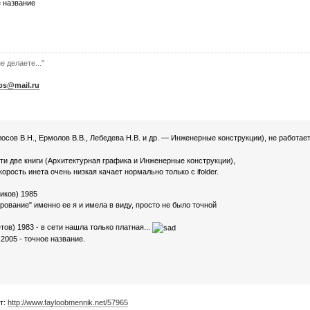
е название
е делаете..."
bs@mail.ru
осов В.Н., Ермолов В.В., Лебедева Н.В. и др. — Инженерные конструкции), не работает
ти две книги (Архитектурная графика и Инженерные конструкции),
скорость инета очень низкая качает нормально только с ifolder.
иков) 1985
ирование" именно ее я и имела в виду, просто не было точной
ов) 1983 - в сети нашла только платная...
2005 - точное название.
т:
http://www.fayloobmennik.net/57965