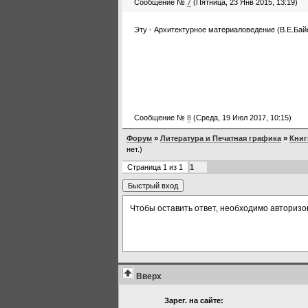
Сообщение №
7
(Пятница, 23 Янв 2015, 13:19)
Эту - Архитектурное материаловедение (В.Е.Байе
Сообщение №
8
(Среда, 19 Июл 2017, 10:15)
Форум
»
Литература и Печатная графика
»
Книг
нет.)
Страница
1
из
1
1
Чтобы оставить ответ, необходимо авторизо
Вверх
Зарег. на сайте: