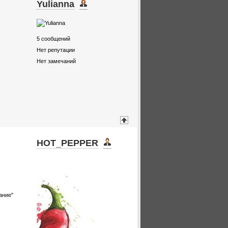
Yulianna
5
сообщений
Нет репутации
Нет замечаний
HOT_PEPPER
ание"