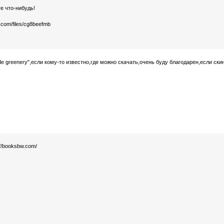
е что-нибудь!
s.com/files/cg8beefmb
 greenery",если кому-то известно,где можно скачать,очень буду благодарен,если ски
//booksbw.com/