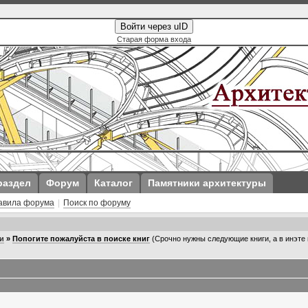
Войти через uID
Старая форма входа
раздел
Форум
Каталог
Памятники архитектуры
авила форума
|
Поиск по форуму
и
»
Попогите пожалуйста в поиске книг
(Срочно нужны следующие книги, а в инэте 