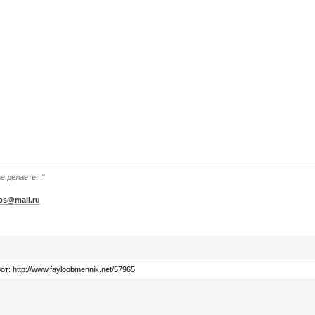
е делаете..."
bs@mail.ru
: http://www.fayloobmennik.net/57965