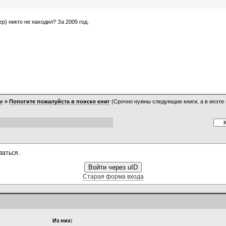
р) никто не находил? За 2005 год.
и
»
Попогите пожалуйста в поиске книг
(Срочно нужны следующие книги, а в инэте 
ваться.
Войти через uID
Старая форма входа
Из них: