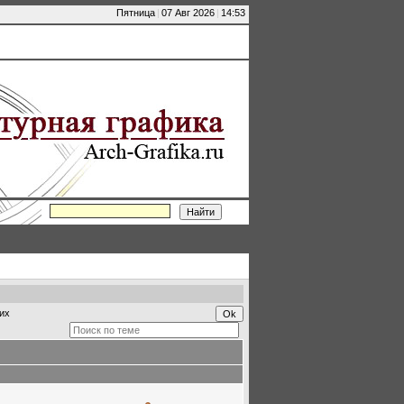
Пятница
|
07 Авг 2026
|
14:53
их