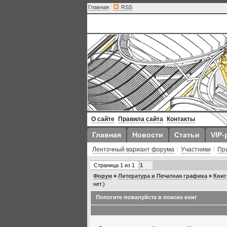
Главная
|
RSS
О сайте
Правила сайта
Контакты
Главная
Новости
Статьи
VIP-
Ленточный вариант форума
|
Участники
|
Пр
Страница
1
из
1
1
Форум
»
Литература и Печатная графика
»
Книг
нет.)
Попогите пожалуйста в поиске книг