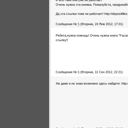
И все-таки она уже не работает.
Очень нужна эта книжка. Пожалуйста, придумайт
Да,эта ссылка тоже не работает! http://depositfile
Сообщение №
5
(Вторник, 24 Янв 2012, 17:01)
Ребята,нужна помощь! Очень нужна книга "Facade
ссылку!!
Сообщение №
6
(Вторник, 11 Сен 2012, 22:21)
Хм даже и не знаю возможно здесь найдете: http: