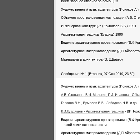
Всем заранее спасибо за помощь!!!
Художественный язык архитектуры (Иоников А.)
Объемно пространсвенная композиция (А.Б. Сте
Инженерная конструкция (Ермолаев Б.Б.) 1991
Архитектурная графика (Кудряш) 1990
Ведение архитектурного проектирования (В.Ф Кр
Архитектурное материаловедение (Д.П.Айрапето
Материалы и архитектура (В. Е.Байер)
Сообщение №
1
(Вторник, 07 Сен 2010, 23:59)
Художественный язык архитектуры (Иоников А.) 1
А.В. Степанов, В.И. Мальгин, Г.И. Иванова - О
Голосов В.Н., Ермолов В.В., Лебедева Н.В. и др
К.В.Кудряшев - Архитектурная графика
- ВИП-ра
Ведение архитектурного проектирования (В.Ф Кр
- такой книги нет пока в сети
Архитектурное материаловедение (Д.П.Айрапетов