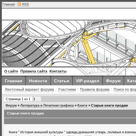
Главная
|
RSS
О сайте
Правила сайта
Контакты
Главная
Новости
Статьи
VIP-раздел
Форум
Кат
Ленточный вариант форума
|
Участники
|
Правила форума
|
Поиск по фо
Страница
1
из
1
1
Форум
»
Литература и Печатная графика
»
Книги
»
Старые книги продам
Старые книги продам
Книга " История внешней культуры " одежда,домашняя утварь ,полевыя и военн