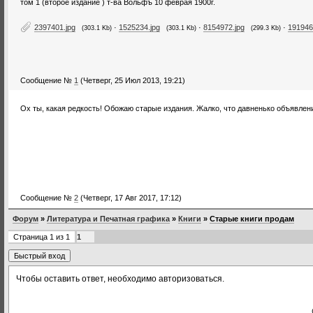
том 1 (второе издание ) т-ва Вольфъ 10 феврая 1900г.
2397401.jpg
·
1525234.jpg
·
8154972.jpg
·
191946
(303.1 Kb)
(303.1 Kb)
(299.3 Kb)
Сообщение №
1
(Четверг, 25 Июл 2013, 19:21)
Ох ты, какая редкость! Обожаю старые издания. Жалко, что давненько объявлен
Сообщение №
2
(Четверг, 17 Авг 2017, 17:12)
Форум
»
Литература и Печатная графика
»
Книги
»
Старые книги продам
Страница
1
из
1
1
Чтобы оставить ответ, необходимо авторизоваться.