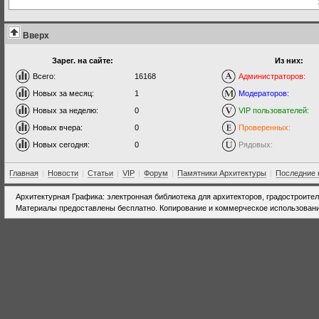
Вверх
Зарег. на сайте:
Из них:
Всего:
16168
Администраторов:
Новых за месяц:
1
Модераторов:
Новых за неделю:
0
VIP пользователей:
Новых вчера:
0
Проверенных:
Новых сегодня:
0
Рядовых:
Главная
|
Новости
|
Статьи
|
VIP
|
Форум
|
Памятники Архитектуры
|
Последние 
Архитектурная Графика: электронная библиотека для архитекторов, градостроите
Материалы предоставлены бесплатно. Копирование и коммерческое использовани