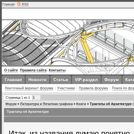
Главная
|
RSS
О сайте
Правила сайта
Контакты
Главная
Новости
Статьи
VIP-раздел
Форум
Кат
Ленточный вариант форума
|
Участники
|
Правила форума
|
Поиск по фо
Страница
1
из
1
1
Форум
»
Литература и Печатная графика
»
Книги
»
Трактаты об Архитектуре
Трактаты об Архитектуре
Итак, из названия думаю понятно, 