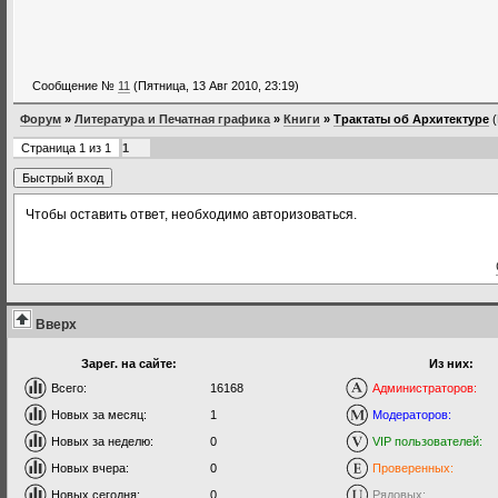
Сообщение №
11
(Пятница, 13 Авг 2010, 23:19)
Форум
»
Литература и Печатная графика
»
Книги
»
Трактаты об Архитектуре
Страница
1
из
1
1
Чтобы оставить ответ, необходимо авторизоваться.
Вверх
Зарег. на сайте:
Из них:
Всего:
16168
Администраторов:
Новых за месяц:
1
Модераторов:
Новых за неделю:
0
VIP пользователей:
Новых вчера:
0
Проверенных:
Новых сегодня:
0
Рядовых: