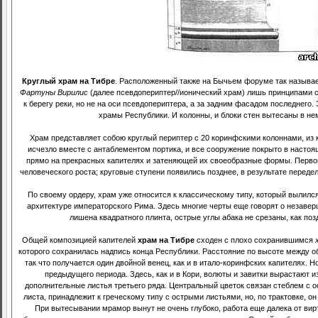
Круглый храм на Тибре
. Расположенный также на Бычьем форуме так назыв
Фартуны Вирилис
(далее псевдопериптер//ионический храм) лишь принципами с
к берегу реки, но не на оси псевдопериптера, а за задним фасадом последнего. 
храмы Республики. И колонны, и блоки стен вытесаны в не
Храм представляет собою круглый периптер с 20 коринфскими колоннами, из 
исчезло вместе с антаблементом портика, и все сооружение покрыто в наст
прямо на прекрасных капителях и затеняющей их своеобразные формы. Первон
человеческого роста; круговые ступени появились позднее, в результате переде
По своему ордеру, храм уже относится к классическому типу, который вылилс
архитектуре императорского Рима. Здесь многие черты еще говорят о незавер
лишена квадратного плинта, острые углы абака не срезаны, как по
Общей композицией капителей
храм на Тибре
сходен с плохо сохранившимся
которого сохранилась надпись конца Республики. Расстояние по высоте между об
так что получается один двойной венец, как и в итало-коринфских капителях. 
предыдущего периода. Здесь, как и в Кори, волюты и завитки вырастают и
дополнительные листья третьего ряда. Центральный цветок связан стеблем с 
листа, принадлежит к греческому типу с острыми листьями, но, по трактовке, он
При вытесывании мрамор вынут не очень глубоко, работа еще далека от вир