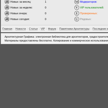
Новых за месяц:
1
Модераторов:
Новых за неделю:
0
VIP пользователей:
Новых вчера:
0
Проверенных:
Новых сегодня:
0
Рядовых:
Главная
|
Новости
|
Статьи
|
VIP
|
Форум
|
Памятники Архитектуры
|
Последние 
Архитектурная Графика: электронная библиотека для архитекторов, градостроител
Материалы предоставлены бесплатно. Копирование и коммерческое использовани