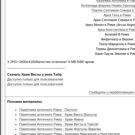
Базилика Антонина в Ри
Коллонада форума Нервы (проход
Портик Септимия Севера в
Арка Тита в Риме
Арка Септемия Севера в 
Арка Менял в Риме (Arcus Argen
Арка Константина в Рим
Колизей В Риме
Амфитеатр в Вероне
Театр Марцелла в Рим
Термы Диоклетиана в Ри
Бани Паула Эмилия в Р
3 JPG/~2600x4100/Качество отличное/~5 MB RAR-архив
________________________________
Скачать Храм Весты у реки Тибр
Доступно только для пользователей
Доступно только для пользователей
Сообщить о неработающей 
Похожие материалы:
Памятники античного Рима - Пантеон
Памятники античного Рима - Храм Вакха (Бахуса)
Памятники Античного Рима - Храм Фавна
Памятники Античного Рима - Храм Весты в Тиволи
Памятники Античного Рима - Храм Фортуны Вирилис
Памятники Античного Рима - Базилика Максенция и Константина