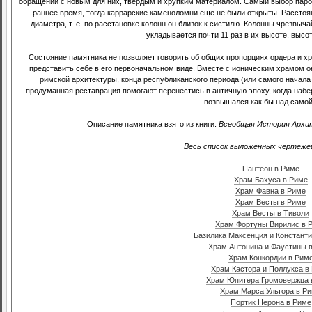
обращении с новым для них, твердым и хрупким материалом. Самый выбор паро
раннее время, тогда каррарские каменоломни еще не были открыты. Расстоян
диаметра, т. е. по расстановке колонн он близок к систилю. Колонны чрезвыч
укладывается почти 11 раз в их высоте, высот
Состояние памятника не позволяет говорить об общих пропорциях ордера и хр
представить себе в его первоначальном виде. Вместе с ионическим храмом о
римской архитектуры, конца республиканского периода (или самого начала
продуманная реставрация помогают перенестись в античную эпоху, когда набе
возвышался как бы над самой
Описание памятника взято из книги:
Всеобщая История Архит
Весь список выложенных чертежей
Пантеон в Риме
Храм Бахуса в Риме
Храм Фавна в Риме
Храм Весты в Риме
Храм Весты в Тиволи
Храм Фортуны Вирилис в 
Базилика Максенция и Константи
Храм Антонина и Фаустины 
Храм Конкордии в Рим
Храм Кастора и Поллукса в
Храм Юпитера Громовержца 
Храм Марса Ультора в Р
Портик Нерона в Риме