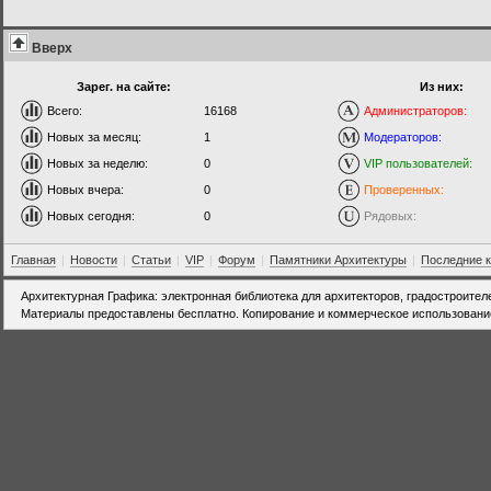
Вверх
Зарег. на сайте:
Из них:
Всего:
16168
Администраторов:
Новых за месяц:
1
Модераторов:
Новых за неделю:
0
VIP пользователей:
Новых вчера:
0
Проверенных:
Новых сегодня:
0
Рядовых:
Главная
|
Новости
|
Статьи
|
VIP
|
Форум
|
Памятники Архитектуры
|
Последние 
Архитектурная Графика: электронная библиотека для архитекторов, градостроител
Материалы предоставлены бесплатно. Копирование и коммерческое использовани