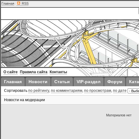
Главная
|
RSS
О сайте
Правила сайта
Контакты
Главная
Новости
Статьи
VIP-раздел
Форум
Ката
Сортировать
по рейтингу
,
по комментариям
,
по просмотрам
,
по дате
Новости на модерации
Материалов нет